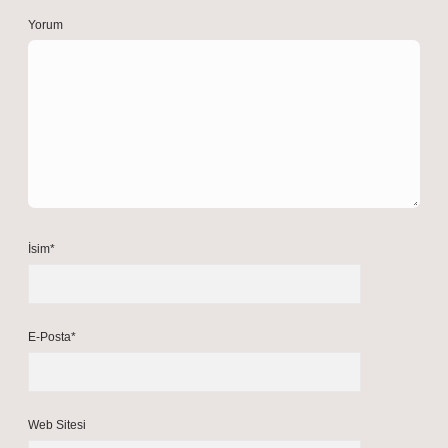
Yorum
İsim*
E-Posta*
Web Sitesi