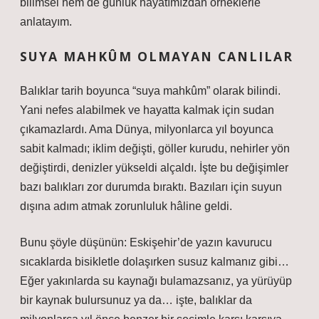
bilimsel hem de günlük hayatımızdan örneklerle
anlatayım.
SUYA MAHKÛM OLMAYAN CANLILAR
Balıklar tarih boyunca “suya mahkûm” olarak bilindi.
Yani nefes alabilmek ve hayatta kalmak için sudan
çıkamazlardı. Ama Dünya, milyonlarca yıl boyunca
sabit kalmadı; iklim değişti, göller kurudu, nehirler yön
değiştirdi, denizler yükseldi alçaldı. İşte bu değişimler
bazı balıkları zor durumda bıraktı. Bazıları için suyun
dışına adım atmak zorunluluk hâline geldi.
Bunu şöyle düşünün: Eskişehir’de yazın kavurucu
sıcaklarda bisikletle dolaşırken susuz kalmanız gibi…
Eğer yakınlarda su kaynağı bulamazsanız, ya yürüyüp
bir kaynak bulursunuz ya da… işte, balıklar da