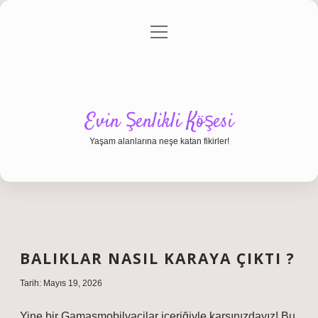
menüyü
Anasayfa
Gizlilik Politikası
Yasal Uyarı
aç
Hakkımızda
Evin Şenlikli Köşesi
Yaşam alanlarına neşe katan fikirler!
BALIKLAR NASIL KARAYA ÇIKTI ?
Tarih: Mayıs 19, 2026
Yine bir Gamasmobilyacilar içeriğiyle karşınızdayız! Bu