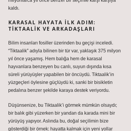
milyonlarca yıl önce benzer bir seçimle karşı karşıya
kaldı.
KARASAL HAYATA İLK ADIM:
TIKTAALIK VE ARKADAŞLARI
Bilim insanları fosiller üzerinden bu geçişi inceledi.
“Tiktaalik” adıyla bilinen bir tür var, yaklaşık 375 milyon
yıl önce yaşamış. Hem balığa hem de karasal
hayvanlara benzeyen bu canlı, suyun dışında kısa
süreli yürüyüşler yapabilen bir öncüydü. Tiktaalik’in
yüzgeçleri öylesine güçlüydü ki, sanki bir bisikletin
pedalına benzer şekilde karaya destek veriyordu.
Düşünsenize, bu Tiktaalik’i görmek mümkün olsaydı;
bir balık gibi yüzerken bir yandan da karada mini bir
yürüyüş yapıyor. Aslında bu, doğal seçilimin bize
gösterdiği bir örnek: hayatta kalmak için yeni yollar