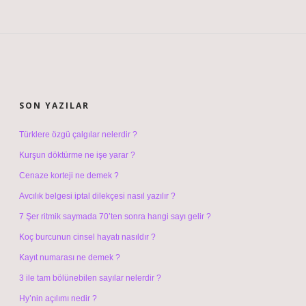
SIDEBAR
SON YAZILAR
Türklere özgü çalgılar nelerdir ?
Kurşun döktürme ne işe yarar ?
Cenaze korteji ne demek ?
Avcılık belgesi iptal dilekçesi nasıl yazılır ?
7 Şer ritmik saymada 70’ten sonra hangi sayı gelir ?
Koç burcunun cinsel hayatı nasıldır ?
Kayıt numarası ne demek ?
3 ile tam bölünebilen sayılar nelerdir ?
Hy’nin açılımı nedir ?