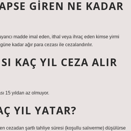
PSE GIREN NE KADAR
uyarıcı madde imal eden, ithal veya ihraç eden kimse yirmi
güne kadar ağır para cezası ile cezalandırılır.
I KAÇ YIL CEZA ALIR
sı 15 yıldan az olmuyor.
AÇ YIL YATAR?
len cezadan şartlı tahliye süresi (koşullu salıverme) düşülürse