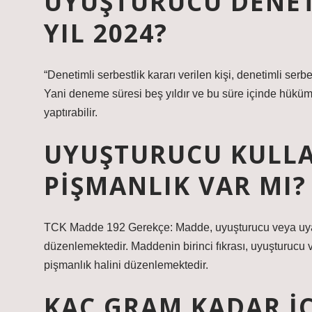
UYUŞTURUCU DENET
YIL 2024?
“Denetimli serbestlik kararı verilen kişi, denetimli serbes
Yani deneme süresi beş yıldır ve bu süre içinde hükümlü
yaptırabilir.
UYUŞTURUCU KULL
PIŞMANLIK VAR MI?
TCK Madde 192 Gerekçe: Madde, uyuşturucu veya uyarıcı
düzenlemektedir. Maddenin birinci fıkrası, uyuşturucu vey
pişmanlık halini düzenlemektedir.
KAÇ GRAM KADAR IÇI