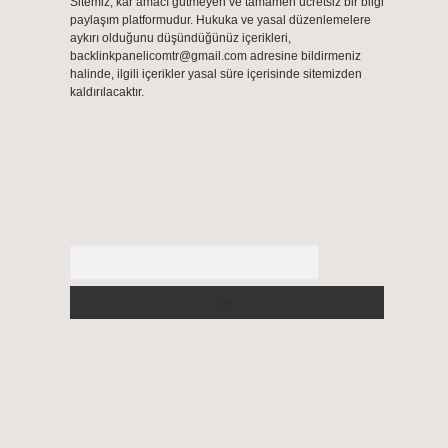
Sitemiz, kar amacı gütmeyen ve tamamen ücretsiz bir bilgi
paylaşım platformudur. Hukuka ve yasal düzenlemelere
aykırı olduğunu düşündüğünüz içerikleri,
backlinkpanelicomtr@gmail.com
adresine bildirmeniz
halinde, ilgili içerikler yasal süre içerisinde sitemizden
kaldırılacaktır.
Arama