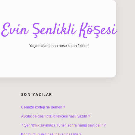
Evin Şenlikli Köşesi
Yaşam alanlarına neşe katan fikirler!
SIDEBAR
hiltonbet giriş
SON YAZILAR
Cenaze korteji ne demek ?
Avcılık belgesi iptal dilekçesi nasıl yazılır ?
7 Şer ritmik saymada 70’ten sonra hangi sayı gelir ?
Koç burcunun cinsel hayatı nasıldır ?