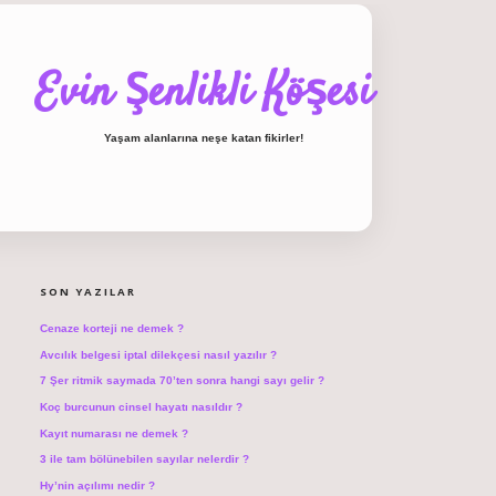
Evin Şenlikli Köşesi
Yaşam alanlarına neşe katan fikirler!
SIDEBAR
hiltonbet giriş
SON YAZILAR
Cenaze korteji ne demek ?
Avcılık belgesi iptal dilekçesi nasıl yazılır ?
7 Şer ritmik saymada 70’ten sonra hangi sayı gelir ?
Koç burcunun cinsel hayatı nasıldır ?
Kayıt numarası ne demek ?
3 ile tam bölünebilen sayılar nelerdir ?
Hy’nin açılımı nedir ?