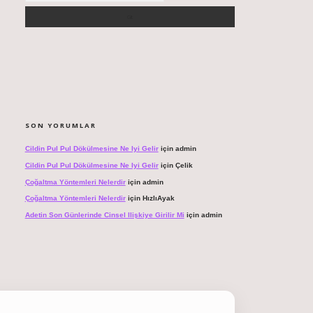
SON YORUMLAR
Cildin Pul Pul Dökülmesine Ne Iyi Gelir
için
admin
Cildin Pul Pul Dökülmesine Ne Iyi Gelir
için
Çelik
Çoğaltma Yöntemleri Nelerdir
için
admin
Çoğaltma Yöntemleri Nelerdir
için
HızlıAyak
Adetin Son Günlerinde Cinsel Ilişkiye Girilir Mi
için
admin