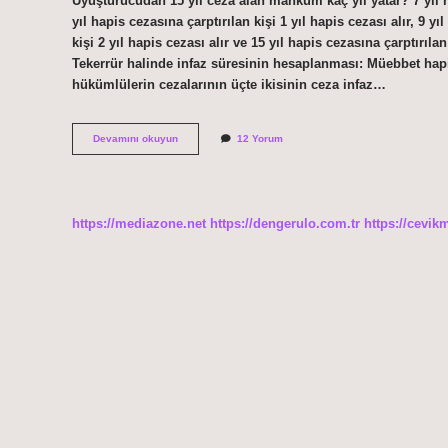
Uyuşturucudan 15 yıl ceza alan mahkum kaç yıl yatar? 7 yıl hap
yıl hapis cezasına çarptırılan kişi 1 yıl hapis cezası alır, 9 yı
kişi 2 yıl hapis cezası alır ve 15 yıl hapis cezasına çarptırılan
Tekerrür halinde infaz süresinin hesaplanması: Müebbet hapis c
hükümlülerin cezalarının üçte ikisinin ceza infaz…
Uyuşturucudan
Devamını okuyun
12 Yorum
18
Yıl
Ceza
Alan
Ne
https://mediazone.net
https://dengerulo.com.tr
https://cevik
Kadar
Yatar