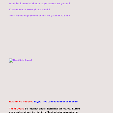
Allah bir kimse hakkında hayır isterse ne yapar ?
Cosmopolitan kokteyl tadı nasıl ?
Terin kıyafete geçmemesi için ne yapmak lazım ?
Reklam ve İletişim:
Skype: live:.cid.575569c608265c69
Yasal Uyarı:
Bu internet sitesi, herhangi bir marka, kurum
veya şahıs şirketi ile hiçbir bağlantısı bulunmamaktadır.