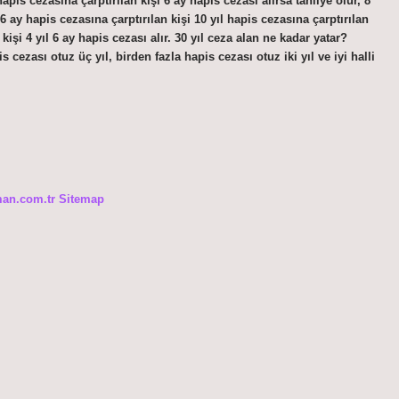
is cezasına çarptırılan kişi 6 ay hapis cezası alırsa tahliye olur, 8
l 6 ay hapis cezasına çarptırılan kişi 10 yıl hapis cezasına çarptırılan
 kişi 4 yıl 6 ay hapis cezası alır. 30 yıl ceza alan ne kadar yatar?
ezası otuz üç yıl, birden fazla hapis cezası otuz iki yıl ve iyi halli
man.com.tr
Sitemap