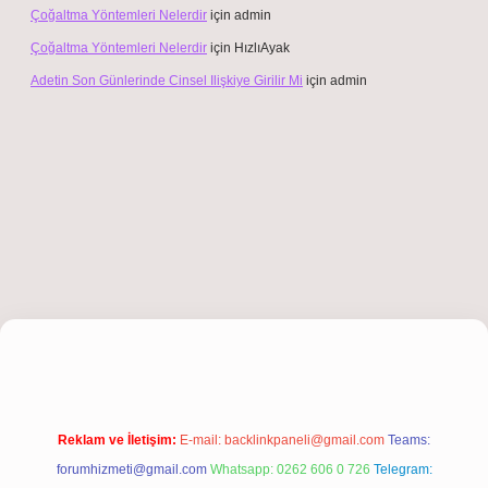
Çoğaltma Yöntemleri Nelerdir
için
admin
Çoğaltma Yöntemleri Nelerdir
için
HızlıAyak
Adetin Son Günlerinde Cinsel Ilişkiye Girilir Mi
için
admin
bet giriş
Reklam ve İletişim:
E-mail:
backlinkpaneli@gmail.com
Teams:
forumhizmeti@gmail.com
Whatsapp: 0262 606 0 726
Telegram: