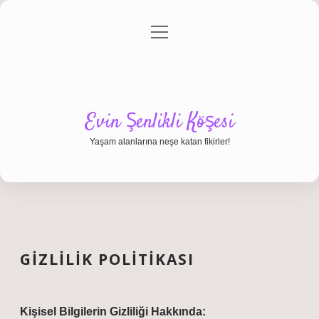
menüyü
Anasayfa
Gizlilik Politikası
Yasal Uyarı
aç
Hakkımızda
Evin Şenlikli Köşesi
Yaşam alanlarına neşe katan fikirler!
GIZLILIK POLITIKASI
Kişisel Bilgilerin Gizliliği Hakkında: