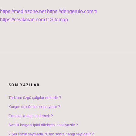
https://mediazone.net
https://dengerulo.com.tr
https://cevikman.com.tr
Sitemap
SIDEBAR
SON YAZILAR
Türklere özgü çalgılar nelerdir ?
Kurşun döktürme ne işe yarar ?
Cenaze korteji ne demek ?
Avcılık belgesi iptal dilekçesi nasıl yazılır ?
7 Şer ritmik saymada 70’ten sonra hangi sayı gelir ?