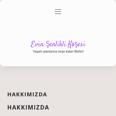
menüyü
Anasayfa
Gizlilik Politikası
Yasal Uyarı
aç
Hakkımızda
Evin Şenlikli Köşesi
Yaşam alanlarına neşe katan fikirler!
HAKKIMIZDA
HAKKIMIZDA