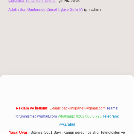
Çoğaltma Yöntemleri Nelerdir
için
HızlıAyak
Adetin Son Günlerinde Cinsel Ilişkiye Girilir Mi
için
admin
ltonbet giriş
Reklam ve İletişim:
E-mail:
backlinkpaneli@gmail.com
Teams:
forumhizmeti@gmail.com
Whatsapp: 0262 606 0 726
Telegram:
@karabul
Yasal Uyarı:
Sitemiz, 5651 Sayılı Kanun gereğince Bilgi Teknolojileri ve