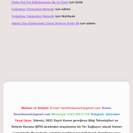
Cildin Pul Pul Dökülmesine Ne Iyi Gelir
için
Çelik
Çoğaltma Yöntemleri Nelerdir
için
admin
Çoğaltma Yöntemleri Nelerdir
için
HızlıAyak
Adetin Son Günlerinde Cinsel Ilişkiye Girilir Mi
için
admin
nbet giriş
Reklam ve İletişim:
E-mail:
backlinkpaneli@gmail.com
Teams:
forumhizmeti@gmail.com
Whatsapp: 0262 606 0 726
Telegram: @karabul
Yasal Uyarı:
Sitemiz, 5651 Sayılı Kanun gereğince Bilgi Teknolojileri ve
İletişim Kurumu (BTK) tarafından onaylanmış bir Yer Sağlayıcı olarak hizmet
vermektedir. Bu nedenle, sitedeki içerikleri proaktif olarak denetleme veya