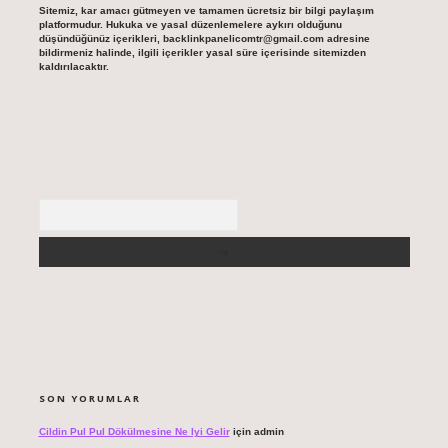
Sitemiz, kar amacı gütmeyen ve tamamen ücretsiz bir bilgi paylaşım
platformudur. Hukuka ve yasal düzenlemelere aykırı olduğunu
düşündüğünüz içerikleri,
backlinkpanelicomtr@gmail.com
adresine
bildirmeniz halinde, ilgili içerikler yasal süre içerisinde sitemizden
kaldırılacaktır.
Arama
SON YORUMLAR
Cildin Pul Pul Dökülmesine Ne Iyi Gelir
için
admin