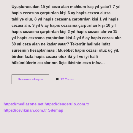
Uyuşturucudan 15 yıl ceza alan mahkum kaç yıl yatar? 7 yıl
hapis cezasına çarptırılan kişi 6 ay hapis cezası alırsa
tahliye olur, 8 yıl hapis cezasına çarptırılan kişi 1 yıl hapis
cezası alır, 9 yıl 6 ay hapis cezasına çarptırılan kişi 10 yıl
hapis cezasına çarptırılan kişi 2 yıl hapis cezası alır ve 15
yıl hapis cezasına çarptırılan kişi 4 yıl 6 ay hapis cezası alır.
30 yıl ceza alan ne kadar yatar? Tekerrür halinde infaz
süresinin hesaplanması: Müebbet hapis cezası otuz üç yıl,
birden fazla hapis cezası otuz iki yıl ve iyi halli
hükümlülerin cezalarının üçte ikisinin ceza infaz…
Uyuşturucudan
Devamını okuyun
12 Yorum
18
Yıl
Ceza
Alan
Ne
https://mediazone.net
https://dengerulo.com.tr
Kadar
Yatar
https://cevikman.com.tr
Sitemap