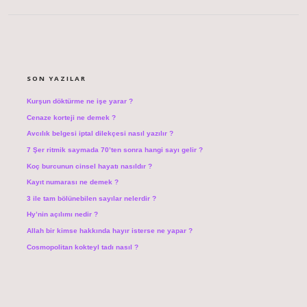
SIDEBAR
SON YAZILAR
Kurşun döktürme ne işe yarar ?
Cenaze korteji ne demek ?
Avcılık belgesi iptal dilekçesi nasıl yazılır ?
7 Şer ritmik saymada 70’ten sonra hangi sayı gelir ?
Koç burcunun cinsel hayatı nasıldır ?
Kayıt numarası ne demek ?
3 ile tam bölünebilen sayılar nelerdir ?
Hy’nin açılımı nedir ?
Allah bir kimse hakkında hayır isterse ne yapar ?
Cosmopolitan kokteyl tadı nasıl ?