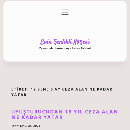
menüyü
Anasayfa
Gizlilik Politikası
Yasal Uyarı
aç
Hakkımızda
Evin Şenlikli Köşesi
Yaşam alanlarına neşe katan fikirler!
ETIKET:
12 SENE 6 AY CEZA ALAN NE KADAR
YATAR
UYUŞTURUCUDAN 18 YIL CEZA ALAN
NE KADAR YATAR
Tarih: Eylül 24, 2024