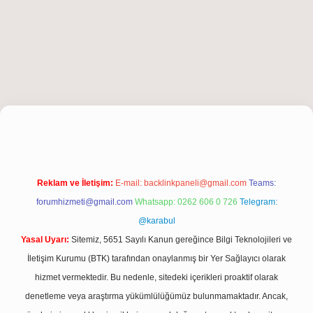
hiltonbet giriş
Reklam ve İletişim:
E-mail:
backlinkpaneli@gmail.com
Teams:
forumhizmeti@gmail.com
Whatsapp: 0262 606 0 726
Telegram:
@karabul
Yasal Uyarı:
Sitemiz, 5651 Sayılı Kanun gereğince Bilgi Teknolojileri ve
İletişim Kurumu (BTK) tarafından onaylanmış bir Yer Sağlayıcı olarak
hizmet vermektedir. Bu nedenle, sitedeki içerikleri proaktif olarak
denetleme veya araştırma yükümlülüğümüz bulunmamaktadır. Ancak,