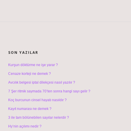
SIDEBAR
SON YAZILAR
Kurşun döktürme ne işe yarar ?
Cenaze korteji ne demek ?
Avcılık belgesi iptal dilekçesi nasıl yazılır ?
7 Şer ritmik saymada 70’ten sonra hangi sayı gelir ?
Koç burcunun cinsel hayatı nasıldır ?
Kayıt numarası ne demek ?
3 ile tam bölünebilen sayılar nelerdir ?
Hy’nin açılımı nedir ?