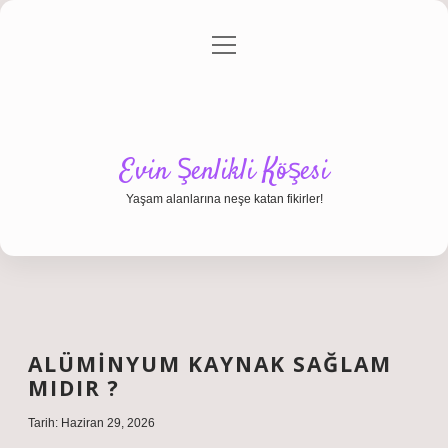
menüyü
Anasayfa
Gizlilik Politikası
Yasal Uyarı
aç
Hakkımızda
Evin Şenlikli Köşesi
Yaşam alanlarına neşe katan fikirler!
ALÜMINYUM KAYNAK SAĞLAM
MIDIR ?
Tarih: Haziran 29, 2026