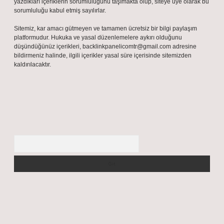
yazdıkları içeriklerin sorumluluğunu taşımakta olup, siteye üye olarak bu
sorumluluğu kabul etmiş sayılırlar.
Sitemiz, kar amacı gütmeyen ve tamamen ücretsiz bir bilgi paylaşım
platformudur. Hukuka ve yasal düzenlemelere aykırı olduğunu
düşündüğünüz içerikleri,
backlinkpanelicomtr@gmail.com
adresine
bildirmeniz halinde, ilgili içerikler yasal süre içerisinde sitemizden
kaldırılacaktır.
Arama