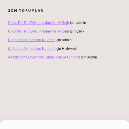
SON YORUMLAR
Cildin Pul Pul Dökülmesine Ne Iyi Gelir
için
admin
Cildin Pul Pul Dökülmesine Ne Iyi Gelir
için
Çelik
Çoğaltma Yöntemleri Nelerdir
için
admin
Çoğaltma Yöntemleri Nelerdir
için
HızlıAyak
Adetin Son Günlerinde Cinsel Ilişkiye Girilir Mi
için
admin
giriş