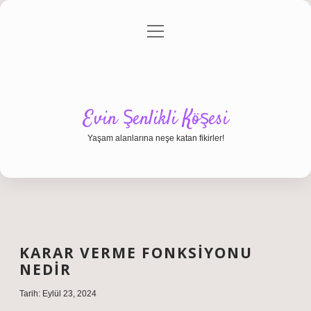
menüyü
Anasayfa
Gizlilik Politikası
Yasal Uyarı
aç
Hakkımızda
Evin Şenlikli Köşesi
Yaşam alanlarına neşe katan fikirler!
KARAR VERME FONKSIYONU
NEDIR
Tarih: Eylül 23, 2024