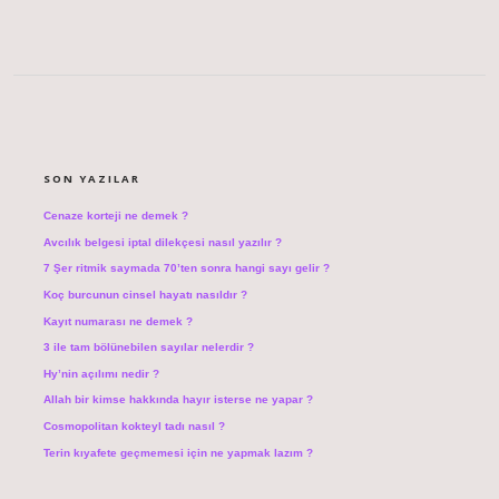
SIDEBAR
SON YAZILAR
Cenaze korteji ne demek ?
Avcılık belgesi iptal dilekçesi nasıl yazılır ?
7 Şer ritmik saymada 70’ten sonra hangi sayı gelir ?
Koç burcunun cinsel hayatı nasıldır ?
Kayıt numarası ne demek ?
3 ile tam bölünebilen sayılar nelerdir ?
Hy’nin açılımı nedir ?
Allah bir kimse hakkında hayır isterse ne yapar ?
Cosmopolitan kokteyl tadı nasıl ?
Terin kıyafete geçmemesi için ne yapmak lazım ?