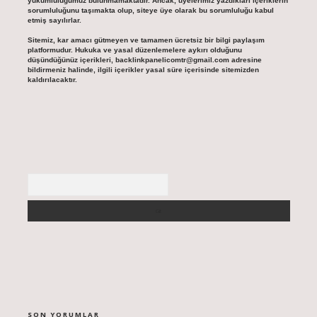
yükümlülüğümüz bulunmamaktadır. Ancak, üyelerimiz yazdıkları içeriklerin
sorumluluğunu taşımakta olup, siteye üye olarak bu sorumluluğu kabul
etmiş sayılırlar.
Sitemiz, kar amacı gütmeyen ve tamamen ücretsiz bir bilgi paylaşım
platformudur. Hukuka ve yasal düzenlemelere aykırı olduğunu
düşündüğünüz içerikleri,
backlinkpanelicomtr@gmail.com
adresine
bildirmeniz halinde, ilgili içerikler yasal süre içerisinde sitemizden
kaldırılacaktır.
Arama
SON YORUMLAR