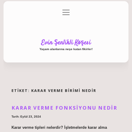
menüyü
Anasayfa
Gizlilik Politikası
Yasal Uyarı
aç
Hakkımızda
Evin Şenlikli Köşesi
Yaşam alanlarına neşe katan fikirler!
ETIKET:
KARAR VERME BIRIMI NEDIR
KARAR VERME FONKSIYONU NEDIR
Tarih: Eylül 23, 2024
Karar verme tipleri nelerdir? İşletmelerde karar alma