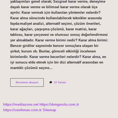
yaklaşımları genel olarak; Sezgisel karar verme, deneyime
dayalı karar verme ve bilimsel karar verme olarak üçe
ayrılır. Karar vermek için kullanılan yöntemler nelerdir?
Karar alma sürecinde kullanılabilecek teknikler arasında
fayda-maliyet analizi, alternatif seçimi, çözüm önerileri,
karar ağaçları, çarpışma çözümü, karar matrisi, karar
tablosu, karar çerçevesi ve olumsuz sonuç değerlendirmesi
yer almaktadır. Karar verme birimi nedir? Karar alma birimi:
Benzer girdiler sayesinde benzer sonuçlara ulaşan bir
şirket, kurum vb. Bunlar, göreceli etkinliği incelenen
birimlerdir. Karar verme becerileri nelerdir? Karar alma, en
iyi sonucu elde etmek için bir dizi alternatif arasından en
mantıklı çözümü seçme…
Karar
Devamını okuyun
12 Yorum
Verme
Fonksiyonu
Nedir
https://mediazone.net
https://dengerulo.com.tr
https://cevikman.com.tr
Sitemap