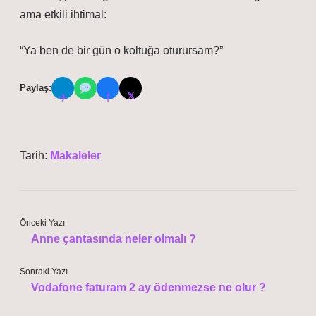
ama etkili ihtimal:
“Ya ben de bir gün o koltuğa oturursam?”
Paylaş:
𝕏
✈
f
Tarih:
Makaleler
Önceki Yazı
Anne çantasında neler olmalı ?
Sonraki Yazı
Vodafone faturam 2 ay ödenmezse ne olur ?