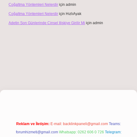
Çoğaltma Yöntemleri Nelerdir
için
admin
Çoğaltma Yöntemleri Nelerdir
için
HızlıAyak
Adetin Son Günlerinde Cinsel Ilişkiye Girilir Mi
için
admin
hiltonbet giriş
Reklam ve İletişim:
E-mail:
backlinkpaneli@gmail.com
Teams:
forumhizmeti@gmail.com
Whatsapp: 0262 606 0 726
Telegram: