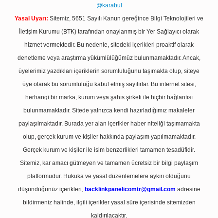
@karabul
Yasal Uyarı:
Sitemiz, 5651 Sayılı Kanun gereğince Bilgi Teknolojileri ve
İletişim Kurumu (BTK) tarafından onaylanmış bir Yer Sağlayıcı olarak
hizmet vermektedir. Bu nedenle, sitedeki içerikleri proaktif olarak
denetleme veya araştırma yükümlülüğümüz bulunmamaktadır. Ancak,
üyelerimiz yazdıkları içeriklerin sorumluluğunu taşımakta olup, siteye
üye olarak bu sorumluluğu kabul etmiş sayılırlar. Bu internet sitesi,
herhangi bir marka, kurum veya şahıs şirketi ile hiçbir bağlantısı
bulunmamaktadır. Sitede yalnızca kendi hazırladığımız makaleler
paylaşılmaktadır. Burada yer alan içerikler haber niteliği taşımamakta
olup, gerçek kurum ve kişiler hakkında paylaşım yapılmamaktadır.
Gerçek kurum ve kişiler ile isim benzerlikleri tamamen tesadüfidir.
Sitemiz, kar amacı gütmeyen ve tamamen ücretsiz bir bilgi paylaşım
platformudur. Hukuka ve yasal düzenlemelere aykırı olduğunu
düşündüğünüz içerikleri,
backlinkpanelicomtr@gmail.com
adresine
bildirmeniz halinde, ilgili içerikler yasal süre içerisinde sitemizden
kaldırılacaktır.