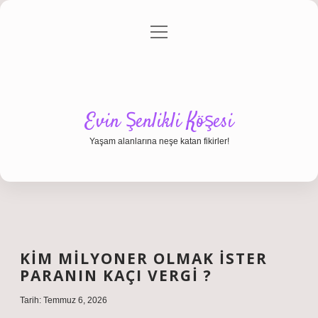
menüyü
Anasayfa
Gizlilik Politikası
Yasal Uyarı
aç
Hakkımızda
Evin Şenlikli Köşesi
Yaşam alanlarına neşe katan fikirler!
KIM MILYONER OLMAK İSTER
PARANIN KAÇI VERGI ?
Tarih: Temmuz 6, 2026