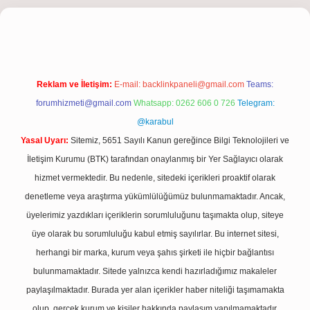
riş
Reklam ve İletişim:
E-mail:
backlinkpaneli@gmail.com
Teams:
forumhizmeti@gmail.com
Whatsapp: 0262 606 0 726
Telegram:
@karabul
Yasal Uyarı:
Sitemiz, 5651 Sayılı Kanun gereğince Bilgi Teknolojileri ve
İletişim Kurumu (BTK) tarafından onaylanmış bir Yer Sağlayıcı olarak
hizmet vermektedir. Bu nedenle, sitedeki içerikleri proaktif olarak
denetleme veya araştırma yükümlülüğümüz bulunmamaktadır. Ancak,
üyelerimiz yazdıkları içeriklerin sorumluluğunu taşımakta olup, siteye
üye olarak bu sorumluluğu kabul etmiş sayılırlar. Bu internet sitesi,
herhangi bir marka, kurum veya şahıs şirketi ile hiçbir bağlantısı
bulunmamaktadır. Sitede yalnızca kendi hazırladığımız makaleler
paylaşılmaktadır. Burada yer alan içerikler haber niteliği taşımamakta
olup, gerçek kurum ve kişiler hakkında paylaşım yapılmamaktadır.