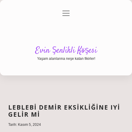
menüyü
Anasayfa
Gizlilik Politikası
Yasal Uyarı
aç
Hakkımızda
Evin Şenlikli Köşesi
Yaşam alanlarına neşe katan fikirler!
LEBLEBI DEMIR EKSIKLIĞINE IYI
GELIR MI
Tarih: Kasım 5, 2024