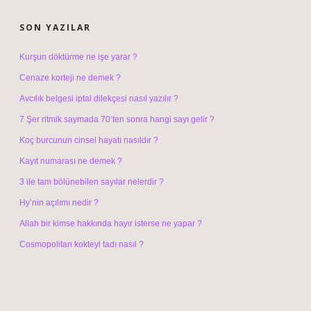
SIDEBAR
SON YAZILAR
Kurşun döktürme ne işe yarar ?
Cenaze korteji ne demek ?
Avcılık belgesi iptal dilekçesi nasıl yazılır ?
7 Şer ritmik saymada 70’ten sonra hangi sayı gelir ?
Koç burcunun cinsel hayatı nasıldır ?
Kayıt numarası ne demek ?
3 ile tam bölünebilen sayılar nelerdir ?
Hy’nin açılımı nedir ?
Allah bir kimse hakkında hayır isterse ne yapar ?
Cosmopolitan kokteyl tadı nasıl ?