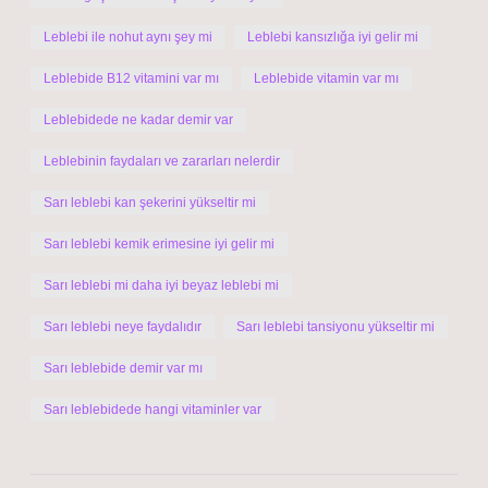
Leblebi ile nohut aynı şey mi
Leblebi kansızlığa iyi gelir mi
Leblebide B12 vitamini var mı
Leblebide vitamin var mı
Leblebidede ne kadar demir var
Leblebinin faydaları ve zararları nelerdir
Sarı leblebi kan şekerini yükseltir mi
Sarı leblebi kemik erimesine iyi gelir mi
Sarı leblebi mi daha iyi beyaz leblebi mi
Sarı leblebi neye faydalıdır
Sarı leblebi tansiyonu yükseltir mi
Sarı leblebide demir var mı
Sarı leblebidede hangi vitaminler var