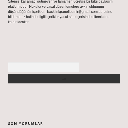
Sitemiz, kar amacı gütmeyen ve tamamen ücretsiz bir bilgi paylaşım
platformudur. Hukuka ve yasal düzenlemelere aykırı olduğunu
düşündüğünüz içerikleri,
backlinkpanelicomtr@gmail.com
adresine
bildirmeniz halinde, ilgili içerikler yasal süre içerisinde sitemizden
kaldırılacaktır.
Arama
SON YORUMLAR