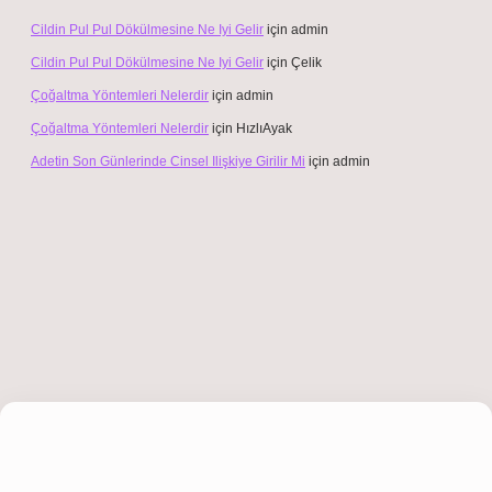
Cildin Pul Pul Dökülmesine Ne Iyi Gelir
için
admin
Cildin Pul Pul Dökülmesine Ne Iyi Gelir
için
Çelik
Çoğaltma Yöntemleri Nelerdir
için
admin
Çoğaltma Yöntemleri Nelerdir
için
HızlıAyak
Adetin Son Günlerinde Cinsel Ilişkiye Girilir Mi
için
admin
t giriş