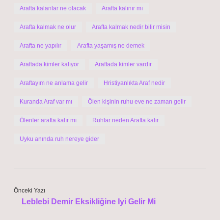
Arafta kalanlar ne olacak
Arafta kalınır mı
Arafta kalmak ne olur
Arafta kalmak nedir bilir misin
Arafta ne yapılır
Arafta yaşamış ne demek
Araftada kimler kalıyor
Araftada kimler vardır
Araftayım ne anlama gelir
Hristiyanlıkta Araf nedir
Kuranda Araf var mı
Ölen kişinin ruhu eve ne zaman gelir
Ölenler arafta kalır mı
Ruhlar neden Arafta kalır
Uyku anında ruh nereye gider
Önceki Yazı
Leblebi Demir Eksikliğine Iyi Gelir Mi