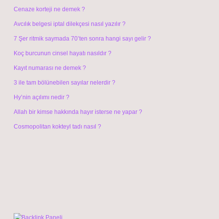
Cenaze korteji ne demek ?
Avcılık belgesi iptal dilekçesi nasıl yazılır ?
7 Şer ritmik saymada 70’ten sonra hangi sayı gelir ?
Koç burcunun cinsel hayatı nasıldır ?
Kayıt numarası ne demek ?
3 ile tam bölünebilen sayılar nelerdir ?
Hy’nin açılımı nedir ?
Allah bir kimse hakkında hayır isterse ne yapar ?
Cosmopolitan kokteyl tadı nasıl ?