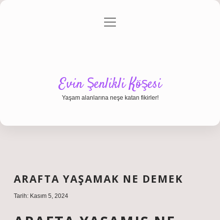
menüyü
Anasayfa
Gizlilik Politikası
Yasal Uyarı
aç
Hakkımızda
Evin Şenlikli Köşesi
Yaşam alanlarına neşe katan fikirler!
ARAFTA YAŞAMAK NE DEMEK
Tarih: Kasım 5, 2024