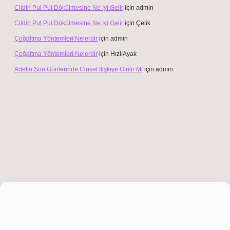
Cildin Pul Pul Dökülmesine Ne Iyi Gelir
için
admin
Cildin Pul Pul Dökülmesine Ne Iyi Gelir
için
Çelik
Çoğaltma Yöntemleri Nelerdir
için
admin
Çoğaltma Yöntemleri Nelerdir
için
HızlıAyak
Adetin Son Günlerinde Cinsel Ilişkiye Girilir Mi
için
admin
t giriş