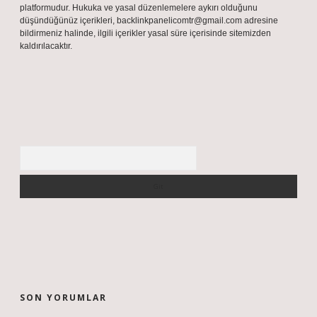
platformudur. Hukuka ve yasal düzenlemelere aykırı olduğunu
düşündüğünüz içerikleri,
backlinkpanelicomtr@gmail.com
adresine
bildirmeniz halinde, ilgili içerikler yasal süre içerisinde sitemizden
kaldırılacaktır.
Arama
SON YORUMLAR