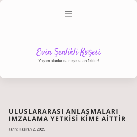
menüyü
Anasayfa
Gizlilik Politikası
Yasal Uyarı
aç
Hakkımızda
Evin Şenlikli Köşesi
Yaşam alanlarına neşe katan fikirler!
ULUSLARARASI ANLAŞMALARI
IMZALAMA YETKISI KIME AITTIR
Tarih: Haziran 2, 2025