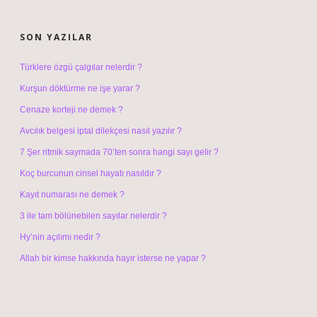
SIDEBAR
SON YAZILAR
Türklere özgü çalgılar nelerdir ?
Kurşun döktürme ne işe yarar ?
Cenaze korteji ne demek ?
Avcılık belgesi iptal dilekçesi nasıl yazılır ?
7 Şer ritmik saymada 70’ten sonra hangi sayı gelir ?
Koç burcunun cinsel hayatı nasıldır ?
Kayıt numarası ne demek ?
3 ile tam bölünebilen sayılar nelerdir ?
Hy’nin açılımı nedir ?
Allah bir kimse hakkında hayır isterse ne yapar ?