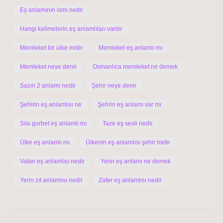
Eş anlamının ismi nedir
Hangi kelimelerin eş anlamlıları vardır
Memleket bir ülke midir
Memleket eş anlamlı mı
Memleket neye denir
Osmanlıca memleket ne demek
Sazın 2 anlamı nedir
Şehir neye denir
Şehirin eş anlamlısı ne
Şehrin eş anlamı var mı
Sıla gurbet eş anlamlı mı
Taze eş sesli nedir
Ülke eş anlamlı mı
Ülkenin eş anlamlısı şehir midir
Vatan eş anlamlısı nedir
Yerin eş anlamı ne demek
Yerin zıt anlamlısı nedir
Zafer eş anlamlısı nedir