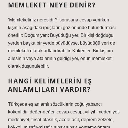
MEMLEKET NEYE DENIR?
‘Memleketiniz neresidir?’ sorusuna cevap verirken,
kişinin aşağıdaki ipuçlarını göz önünde bulundurması
önerilir: Doğum yeri: Büyüdüğü yer: Bir kişi doğduğu
yerden başka bir yerde büyüdüyse, büyüdüğü yeri de
memleketi olarak adlandırabilir. Kökenler: Bir kişinin
ailesinin veya atalarının geldiği yer, onun memleketi
olarak düşünülebilir.
HANGI KELIMELERIN EŞ
ANLAMLILARI VARDIR?
Türkçede eş anlamlı sözcüklerin çoğu yabancı
kökenlidir. değer-değer, cevap-cevap, yıl yıl, medeniyet-
medeniyet, fırsat-olasılık, acele-acil, deprem-zelzele,
kol-kol, misafir-misafir, sınav sınav, yöntem-yöntem,