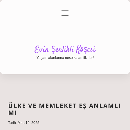
menüyü
Anasayfa
Gizlilik Politikası
Yasal Uyarı
aç
Hakkımızda
Evin Şenlikli Köşesi
Yaşam alanlarına neşe katan fikirler!
ÜLKE VE MEMLEKET EŞ ANLAMLI
MI
Tarih: Mart 19, 2025