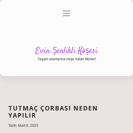
menüyü
Anasayfa
Gizlilik Politikası
Yasal Uyarı
aç
Hakkımızda
Evin Şenlikli Köşesi
Yaşam alanlarına neşe katan fikirler!
TUTMAÇ ÇORBASI NEDEN
YAPILIR
Tarih: Mart 6, 2025