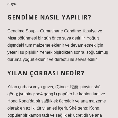
suyu.
GENDIME NASIL YAPILIR?
Gendime Soup – Gumushane Gendime, fasulye ve
Mısır bölünmesi bir gün önce suya getirilir. Yoğurt
dışındaki tüm malzeme eklenir ve devam etmek için
yeterli su pişirilir. Yemek pişirdikten sonra, soğutulmuş
duruma yoğurt eklenir ve dereotu ile servis edilir.
YILAN ÇORBASI NEDIR?
Yılan çorbası veya güveç (Çince: 蛇羹; pinyin: shé
gēng; jyutping: se4 gang1) popüler bir kanton tadı ve
Hong Kong’da bir sağlık ek ücretidir ve ana malzeme
olarak en az iki tür yılan eti içerir. Shé gēng; Kong,
popüler bir kanton tadı ve sağlık ek ücretidir ve ana