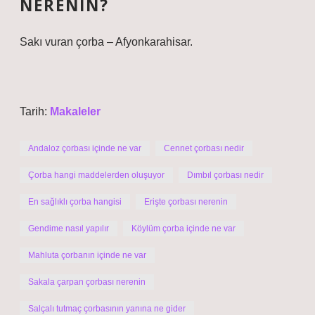
NERENIN?
Sakı vuran çorba – Afyonkarahisar.
Tarih:
Makaleler
Andaloz çorbası içinde ne var
Cennet çorbası nedir
Çorba hangi maddelerden oluşuyor
Dımbıl çorbası nedir
En sağlıklı çorba hangisi
Erişte çorbası nerenin
Gendime nasıl yapılır
Köylüm çorba içinde ne var
Mahluta çorbanın içinde ne var
Sakala çarpan çorbası nerenin
Salçalı tutmaç çorbasının yanına ne gider