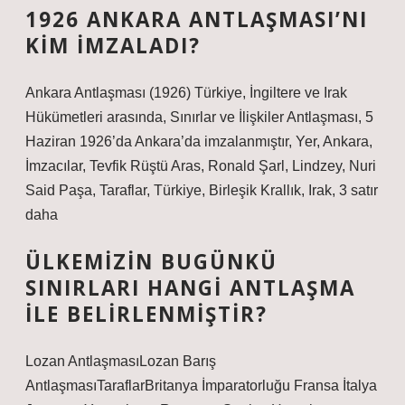
1926 ANKARA ANTLAŞMASI’NI
KIM IMZALADI?
Ankara Antlaşması (1926) Türkiye, İngiltere ve Irak
Hükümetleri arasında, Sınırlar ve İlişkiler Antlaşması, 5
Haziran 1926’da Ankara’da imzalanmıştır, Yer, Ankara,
İmzacılar, Tevfik Rüştü Aras, Ronald Şarl, Lindzey, Nuri
Said Paşa, Taraflar, Türkiye, Birleşik Krallık, Irak, 3 satır
daha
ÜLKEMIZIN BUGÜNKÜ
SINIRLARI HANGI ANTLAŞMA
ILE BELIRLENMIŞTIR?
Lozan AntlaşmasıLozan Barış
AntlaşmasıTaraflarBritanya İmparatorluğu Fransa İtalya