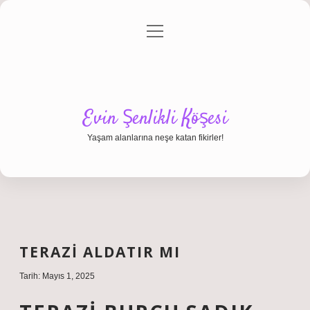
menüyü
Anasayfa
Gizlilik Politikası
Yasal Uyarı
aç
Hakkımızda
Evin Şenlikli Köşesi
Yaşam alanlarına neşe katan fikirler!
TERAZI ALDATIR MI
Tarih: Mayıs 1, 2025