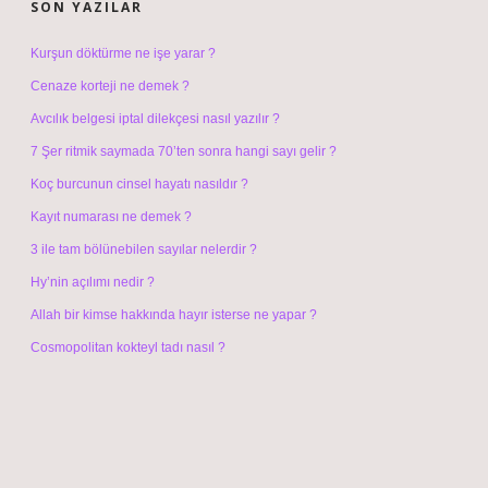
SON YAZILAR
Kurşun döktürme ne işe yarar ?
Cenaze korteji ne demek ?
Avcılık belgesi iptal dilekçesi nasıl yazılır ?
7 Şer ritmik saymada 70’ten sonra hangi sayı gelir ?
Koç burcunun cinsel hayatı nasıldır ?
Kayıt numarası ne demek ?
3 ile tam bölünebilen sayılar nelerdir ?
Hy’nin açılımı nedir ?
Allah bir kimse hakkında hayır isterse ne yapar ?
Cosmopolitan kokteyl tadı nasıl ?