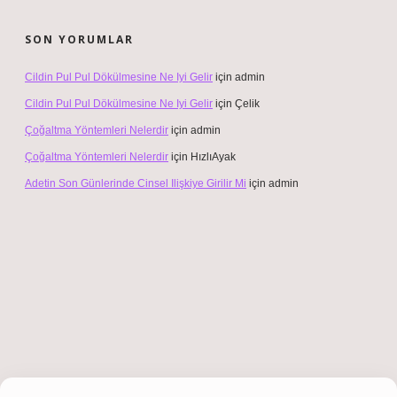
SON YORUMLAR
Cildin Pul Pul Dökülmesine Ne Iyi Gelir
için
admin
Cildin Pul Pul Dökülmesine Ne Iyi Gelir
için
Çelik
Çoğaltma Yöntemleri Nelerdir
için
admin
Çoğaltma Yöntemleri Nelerdir
için
HızlıAyak
Adetin Son Günlerinde Cinsel Ilişkiye Girilir Mi
için
admin
riş