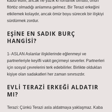
kabul edilir, ancak ne yazık ki romantik olması, onun
flörtöz olmadığı anlamına gelmez. Bir Terazi erkeğini
etkilemek kolaydır, ancak ömür boyu sürecek bir ilişkiyi
sürdürmek zordur.
EŞINE EN SADIK BURÇ
HANGISI?
1- ASLAN Aslanlar ilişkilerinde eğlenmeyi ve
partnerleriyle keyifli vakit geçirmeyi severler. Partnerleri
için sosyal çevrelerini terk edebilirler. Birlikte oldukları
kişiye olan sadakatleri her zaman sınırsızdır.
EVLI TERAZI ERKEĞI ALDATIR
MI?
Terazi: Çünkü Terazi asla aldatmaya yaklaşmaz. Kaba