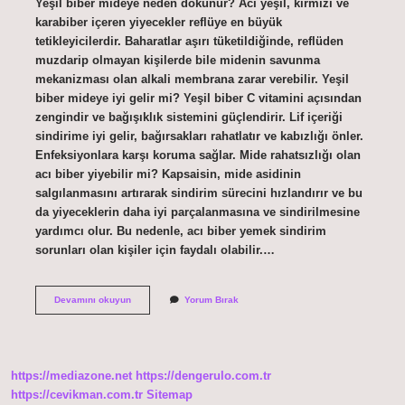
Yeşil biber mideye neden dokunur? Acı yeşil, kırmızı ve
karabiber içeren yiyecekler reflüye en büyük
tetikleyicilerdir. Baharatlar aşırı tüketildiğinde, reflüden
muzdarip olmayan kişilerde bile midenin savunma
mekanizması olan alkali membrana zarar verebilir. Yeşil
biber mideye iyi gelir mi? Yeşil biber C vitamini açısından
zengindir ve bağışıklık sistemini güçlendirir. Lif içeriği
sindirime iyi gelir, bağırsakları rahatlatır ve kabızlığı önler.
Enfeksiyonlara karşı koruma sağlar. Mide rahatsızlığı olan
acı biber yiyebilir mi? Kapsaisin, mide asidinin
salgılanmasını artırarak sindirim sürecini hızlandırır ve bu
da yiyeceklerin daha iyi parçalanmasına ve sindirilmesine
yardımcı olur. Bu nedenle, acı biber yemek sindirim
sorunları olan kişiler için faydalı olabilir.…
Taze
Devamını okuyun
Yorum Bırak
Biber
Mideye
Dokunur
Mu
https://mediazone.net
https://dengerulo.com.tr
https://cevikman.com.tr
Sitemap