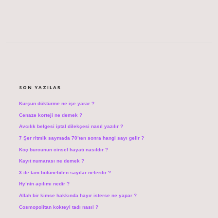
SIDEBAR
SON YAZILAR
Kurşun döktürme ne işe yarar ?
Cenaze korteji ne demek ?
Avcılık belgesi iptal dilekçesi nasıl yazılır ?
7 Şer ritmik saymada 70’ten sonra hangi sayı gelir ?
Koç burcunun cinsel hayatı nasıldır ?
Kayıt numarası ne demek ?
3 ile tam bölünebilen sayılar nelerdir ?
Hy’nin açılımı nedir ?
Allah bir kimse hakkında hayır isterse ne yapar ?
Cosmopolitan kokteyl tadı nasıl ?