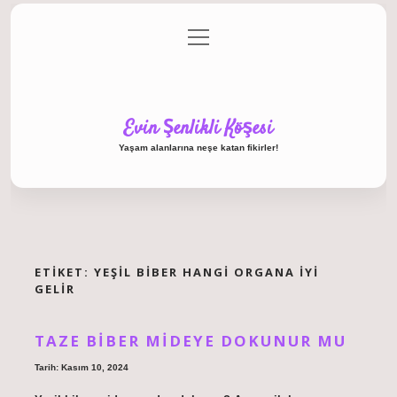
menüyü
Anasayfa
Gizlilik Politikası
Yasal Uyarı
aç
Hakkımızda
Evin Şenlikli Köşesi
Yaşam alanlarına neşe katan fikirler!
ETIKET:
YEŞIL BIBER HANGI ORGANA IYI
GELIR
TAZE BIBER MIDEYE DOKUNUR MU
Tarih: Kasım 10, 2024