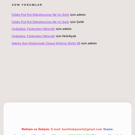
SON YORUMLAR
Cildin Pul Pul Dökülmesine Ne Iyi Gelir
için
admin
Cildin Pul Pul Dökülmesine Ne Iyi Gelir
için
Çelik
Çoğaltma Yöntemleri Nelerdir
için
admin
Çoğaltma Yöntemleri Nelerdir
için
HızlıAyak
Adetin Son Günlerinde Cinsel Ilişkiye Girilir Mi
için
admin
giriş
Reklam ve İletişim:
E-mail:
backlinkpaneli@gmail.com
Teams: