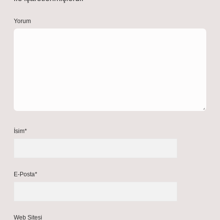
Yorum
İsim*
E-Posta*
Web Sitesi