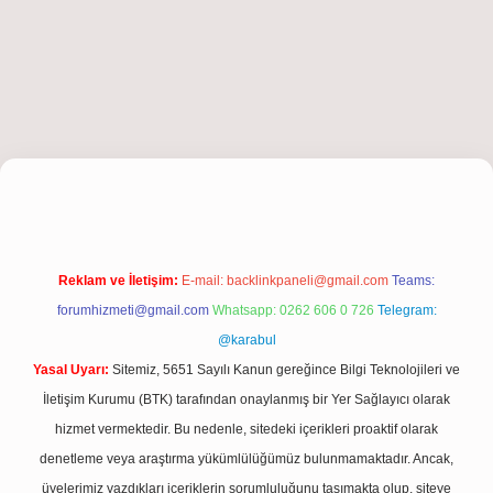
iş
Reklam ve İletişim:
E-mail:
backlinkpaneli@gmail.com
Teams:
forumhizmeti@gmail.com
Whatsapp: 0262 606 0 726
Telegram:
@karabul
Yasal Uyarı:
Sitemiz, 5651 Sayılı Kanun gereğince Bilgi Teknolojileri ve
İletişim Kurumu (BTK) tarafından onaylanmış bir Yer Sağlayıcı olarak
hizmet vermektedir. Bu nedenle, sitedeki içerikleri proaktif olarak
denetleme veya araştırma yükümlülüğümüz bulunmamaktadır. Ancak,
üyelerimiz yazdıkları içeriklerin sorumluluğunu taşımakta olup, siteye