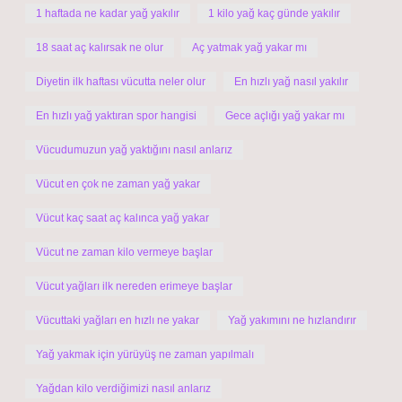
1 haftada ne kadar yağ yakılır
1 kilo yağ kaç günde yakılır
18 saat aç kalırsak ne olur
Aç yatmak yağ yakar mı
Diyetin ilk haftası vücutta neler olur
En hızlı yağ nasıl yakılır
En hızlı yağ yaktıran spor hangisi
Gece açlığı yağ yakar mı
Vücudumuzun yağ yaktığını nasıl anlarız
Vücut en çok ne zaman yağ yakar
Vücut kaç saat aç kalınca yağ yakar
Vücut ne zaman kilo vermeye başlar
Vücut yağları ilk nereden erimeye başlar
Vücuttaki yağları en hızlı ne yakar
Yağ yakımını ne hızlandırır
Yağ yakmak için yürüyüş ne zaman yapılmalı
Yağdan kilo verdiğimizi nasıl anlarız