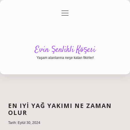
menüyü
Anasayfa
Gizlilik Politikası
Yasal Uyarı
aç
Hakkımızda
Evin Şenlikli Köşesi
Yaşam alanlarına neşe katan fikirler!
EN IYI YAĞ YAKIMI NE ZAMAN
OLUR
Tarih: Eylül 30, 2024