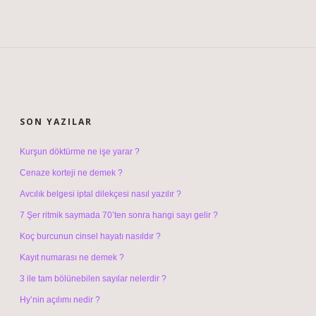
SIDEBAR
SON YAZILAR
Kurşun döktürme ne işe yarar ?
Cenaze korteji ne demek ?
Avcılık belgesi iptal dilekçesi nasıl yazılır ?
7 Şer ritmik saymada 70’ten sonra hangi sayı gelir ?
Koç burcunun cinsel hayatı nasıldır ?
Kayıt numarası ne demek ?
3 ile tam bölünebilen sayılar nelerdir ?
Hy’nin açılımı nedir ?