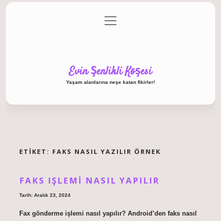
menüyü
Anasayfa
Gizlilik Politikası
Yasal Uyarı
aç
Hakkımızda
Evin Şenlikli Köşesi
Yaşam alanlarına neşe katan fikirler!
ETIKET:
FAKS NASIL YAZILIR ÖRNEK
FAKS IŞLEMI NASIL YAPILIR
Tarih: Aralık 23, 2024
Fax gönderme işlemi nasıl yapılır? Android’den faks nasıl