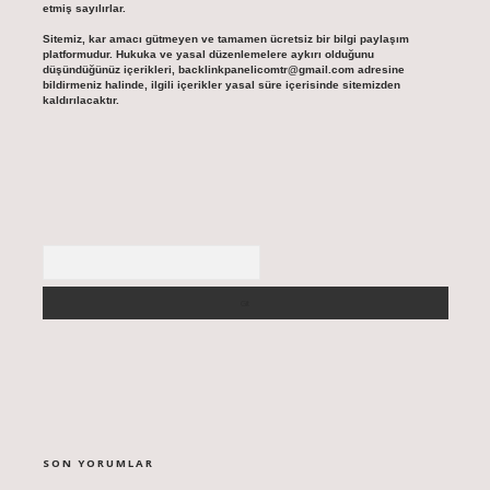
etmiş sayılırlar.
Sitemiz, kar amacı gütmeyen ve tamamen ücretsiz bir bilgi paylaşım
platformudur. Hukuka ve yasal düzenlemelere aykırı olduğunu
düşündüğünüz içerikleri,
backlinkpanelicomtr@gmail.com
adresine
bildirmeniz halinde, ilgili içerikler yasal süre içerisinde sitemizden
kaldırılacaktır.
Arama
SON YORUMLAR