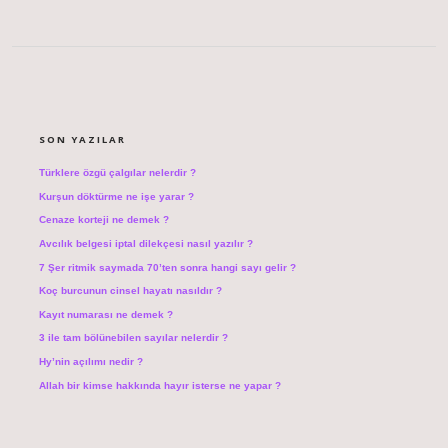
SIDEBAR
SON YAZILAR
Türklere özgü çalgılar nelerdir ?
Kurşun döktürme ne işe yarar ?
Cenaze korteji ne demek ?
Avcılık belgesi iptal dilekçesi nasıl yazılır ?
7 Şer ritmik saymada 70’ten sonra hangi sayı gelir ?
Koç burcunun cinsel hayatı nasıldır ?
Kayıt numarası ne demek ?
3 ile tam bölünebilen sayılar nelerdir ?
Hy’nin açılımı nedir ?
Allah bir kimse hakkında hayır isterse ne yapar ?