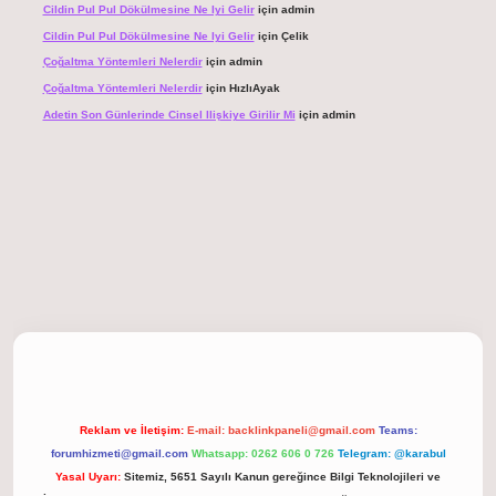
Cildin Pul Pul Dökülmesine Ne Iyi Gelir
için
admin
Cildin Pul Pul Dökülmesine Ne Iyi Gelir
için
Çelik
Çoğaltma Yöntemleri Nelerdir
için
admin
Çoğaltma Yöntemleri Nelerdir
için
HızlıAyak
Adetin Son Günlerinde Cinsel Ilişkiye Girilir Mi
için
admin
giriş
Reklam ve İletişim:
E-mail:
backlinkpaneli@gmail.com
Teams:
forumhizmeti@gmail.com
Whatsapp: 0262 606 0 726
Telegram: @karabul
Yasal Uyarı:
Sitemiz, 5651 Sayılı Kanun gereğince Bilgi Teknolojileri ve