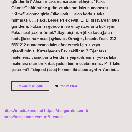
gönderilir? Alıcının faks numarasını ekleyin. “Faks
Gönder” bölümüne gidin ve alıcının faks numarasını
“Kime” alanına girin (ülke kodu + alan kodu + faks
numarası). … Faks. Belgeleri ekleyin. … Bilgisayardan faks
gönderin. Faksınızı gönderin ve onay raporunu bekleyin.
Faks nasıl yazılır örnek? Sayı biçimi: +[ülke kodu][alan
kodu][faks numarası] @fax.tc . Örneğin, İstanbul’daki 212-
5551212 numarasına faks göndermek için + veya .
girebilirsiniz. Kırtasiyeden Fax çekilir mi? Eğer faks
makineniz varsa bunu kendiniz yapabilirsiniz, yoksa faks
makinesi olan bir kırtasiyeden temin edebilirsiniz. PTT faks
çeker mi? Telepost (faks) hizmeti iki alana ayrılır: Yurt içi…
Faks
Devamını okuyun
Yorum Bırak
Işlemi
Nasıl
Yapılır
https://mediazone.net
https://dengerulo.com.tr
https://cevikman.com.tr
Sitemap