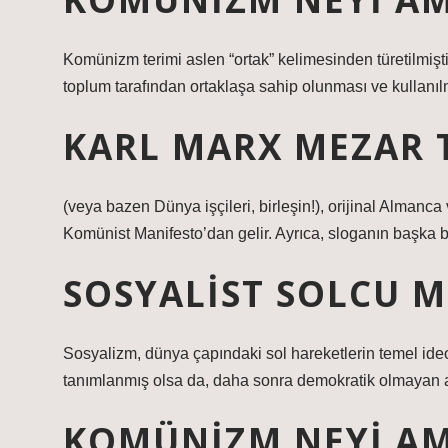
Komünizm terimi aslen “ortak” kelimesinden türetilmişti
toplum tarafından ortaklaşa sahip olunması ve kullanıl
KARL MARX MEZAR 
(veya bazen Dünya işçileri, birleşin!), orijinal Almanca
Komünist Manifesto’dan gelir. Ayrıca, sloganın başka b
SOSYALIST SOLCU 
Sosyalizm, dünya çapındaki sol hareketlerin temel ideolo
tanımlanmış olsa da, daha sonra demokratik olmayan a
KOMÜNIZM NEYI A