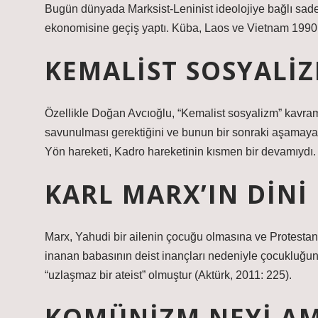
Bugün dünyada Marksist-Leninist ideolojiye bağlı sadec
ekonomisine geçiş yaptı. Küba, Laos ve Vietnam 1990’l
KEMALIST SOSYALIZ
Özellikle Doğan Avcıoğlu, “Kemalist sosyalizm” kavram
savunulması gerektiğini ve bunun bir sonraki aşamaya
Yön hareketi, Kadro hareketinin kısmen bir devamıydı.
KARL MARX’IN DINI
Marx, Yahudi bir ailenin çocuğu olmasına ve Protesta
inanan babasının deist inançları nedeniyle çocukluğun
“uzlaşmaz bir ateist” olmuştur (Aktürk, 2011: 225).
KOMÜNIZM NEYI A