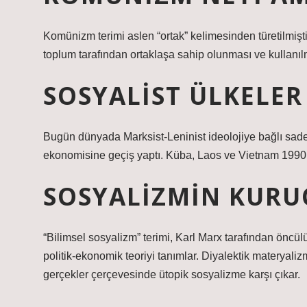
Komünizm terimi aslen “ortak” kelimesinden türetilmişti
toplum tarafından ortaklaşa sahip olunması ve kullanıl
SOSYALIST ÜLKELER
Bugün dünyada Marksist-Leninist ideolojiye bağlı sadec
ekonomisine geçiş yaptı. Küba, Laos ve Vietnam 1990’l
SOSYALIZMIN KURU
“Bilimsel sosyalizm” terimi, Karl Marx tarafından öncül
politik-ekonomik teoriyi tanımlar. Diyalektik materyalizm
gerçekler çerçevesinde ütopik sosyalizme karşı çıkar.