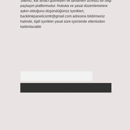
Sitemiz, kar amacı gütmeyen ve tamamen ücretsiz bir bilgi
paylaşım platformudur. Hukuka ve yasal düzenlemelere
aykırı olduğunu düşündüğünüz içerikleri,
backlinkpanelicomtr@gmail.com
adresine bildirmeniz
halinde, ilgili içerikler yasal süre içerisinde sitemizden
kaldırılacaktır.
Arama