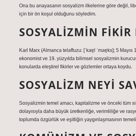
Ona bu anayasanın sosyalizm ilkelerine göre değil, lib
için bir ön koşul olduğunu söyledim.
SOSYALIZMIN FIKIR
Karl Marx (Almanca telaffuzu: [ˈkaɐ̯l ˈmaɐ̯ks]; 5 Mayıs 
ekonomist ve 19. yüzyılda bilimsel sosyalizmin kurucu
konularda eleştirel fikirler ve gözlemler ortaya koydu.
SOSYALIZM NEYI S
Sosyalizmin temel amacı, kapitalizme ve önceki tüm s
dolayısıyla daha büyük üretkenliğe, verimliliğe ve rasy
toplumda özgürlük ve eşitliğin yaygınlaşmasının temel