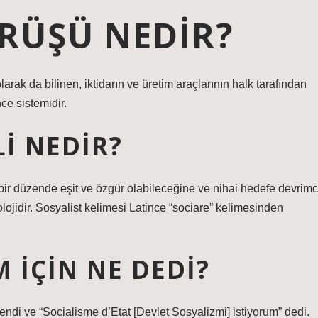
RÜŞÜ NEDIR?
arak da bilinen, iktidarın ve üretim araçlarının halk tarafından
ce sistemidir.
I NEDIR?
 bir düzende eşit ve özgür olabileceğine ve nihai hedefe devrimc
olojidir. Sosyalist kelimesi Latince “sociare” kelimesinden
 IÇIN NE DEDI?
endi ve “Socialisme d’Etat [Devlet Sosyalizmi] istiyorum” dedi.