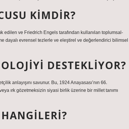
CUSU KIMDIR?
ük edilen ve Friedrich Engels tarafından kullanılan toplumsal-
e dayalı evrensel tezlerle ve eleştirel ve değerlendirici bilimsel
OLOJIYI DESTEKLIYOR?
etçilik anlayışını savunur. Bu, 1924 Anayasası’nın 66.
ya ırk gözetmeksizin siyasi birlik üzerine bir millet tanımı
 HANGILERI?