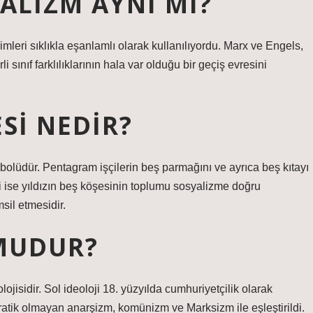
ALIZM AYNI MI?
imleri sıklıkla eşanlamlı olarak kullanılıyordu. Marx ve Engels,
i sınıf farklılıklarının hala var olduğu bir geçiş evresini
SI NEDIR?
olüdür. Pentagram işçilerin beş parmağını ve ayrıca beş kıtayı
ni ise yıldızın beş köşesinin toplumu sosyalizme doğru
sil etmesidir.
MUDUR?
jisidir. Sol ideoloji 18. yüzyılda cumhuriyetçilik olarak
tik olmayan anarşizm, komünizm ve Marksizm ile eşleştirildi.