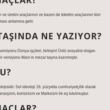
r ve üretim araçlarının ve bazen de tüketim araçlarının tüm
ması anlamına gelir.
TAŞINDA NE YAZIYOR?
 versiyonu Dünya işçileri, birleşin! Ünlü sosyalist slogan
ir versiyonu Marx’ın mezar taşına kazınmıştır.
MU?
jisidir. Sol ideoloji 18. yüzyılda cumhuriyetçilik olarak
narşizm, komünizm ve Marksizm ile eş tutulmuştur.
MAÇLAR?