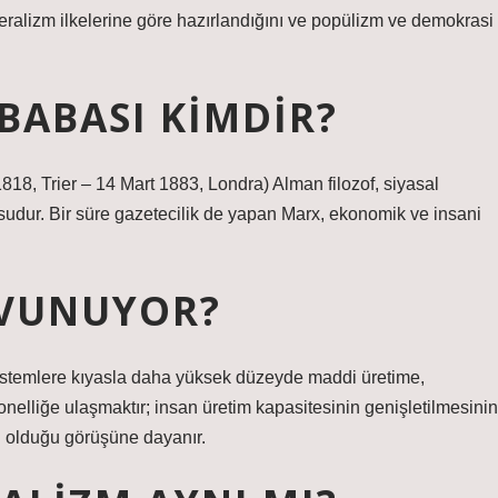
eralizm ilkelerine göre hazırlandığını ve popülizm ve demokrasi
 BABASI KIMDIR?
1818, Trier – 14 Mart 1883, Londra) Alman filozof, siyasal
sudur. Bir süre gazetecilik de yapan Marx, ekonomik ve insani
AVUNUYOR?
istemlere kıyasla daha yüksek düzeyde maddi üretime,
onelliğe ulaşmaktır; insan üretim kapasitesinin genişletilmesinin
i olduğu görüşüne dayanır.