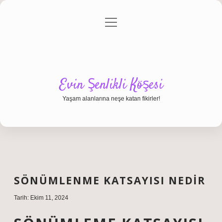
menüyü
Anasayfa
Gizlilik Politikası
Yasal Uyarı
aç
Hakkımızda
Evin Şenlikli Köşesi
Yaşam alanlarına neşe katan fikirler!
SÖNÜMLENME KATSAYISI NEDIR
Tarih: Ekim 11, 2024