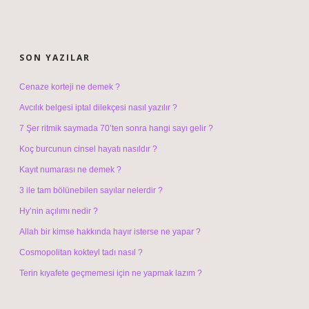
SIDEBAR
SON YAZILAR
Cenaze korteji ne demek ?
Avcılık belgesi iptal dilekçesi nasıl yazılır ?
7 Şer ritmik saymada 70’ten sonra hangi sayı gelir ?
Koç burcunun cinsel hayatı nasıldır ?
Kayıt numarası ne demek ?
3 ile tam bölünebilen sayılar nelerdir ?
Hy’nin açılımı nedir ?
Allah bir kimse hakkında hayır isterse ne yapar ?
Cosmopolitan kokteyl tadı nasıl ?
Terin kıyafete geçmemesi için ne yapmak lazım ?