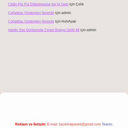
Cildin Pul Pul Dökülmesine Ne Iyi Gelir
için
Çelik
Çoğaltma Yöntemleri Nelerdir
için
admin
Çoğaltma Yöntemleri Nelerdir
için
HızlıAyak
Adetin Son Günlerinde Cinsel Ilişkiye Girilir Mi
için
admin
iş
Reklam ve İletişim:
E-mail:
backlinkpaneli@gmail.com
Teams: