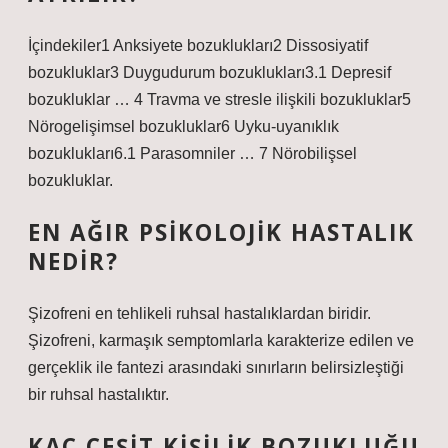
İçindekiler1 Anksiyete bozuklukları2 Dissosiyatif
bozukluklar3 Duygudurum bozuklukları3.1 Depresif
bozukluklar … 4 Travma ve stresle ilişkili bozukluklar5
Nörogelişimsel bozukluklar6 Uyku-uyanıklık
bozuklukları6.1 Parasomniler … 7 Nörobilişsel
bozukluklar.
EN AĞIR PSIKOLOJIK HASTALIK
NEDIR?
Şizofreni en tehlikeli ruhsal hastalıklardan biridir.
Şizofreni, karmaşık semptomlarla karakterize edilen ve
gerçeklik ile fantezi arasındaki sınırların belirsizleştiği
bir ruhsal hastalıktır.
KAÇ ÇEŞIT KIŞILIK BOZUKLUĞU