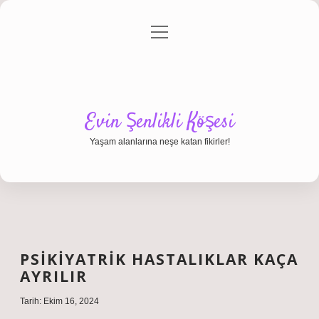
menüyü
Anasayfa
Gizlilik Politikası
Yasal Uyarı
aç
Hakkımızda
Evin Şenlikli Köşesi
Yaşam alanlarına neşe katan fikirler!
PSIKIYATRIK HASTALIKLAR KAÇA
AYRILIR
Tarih: Ekim 16, 2024