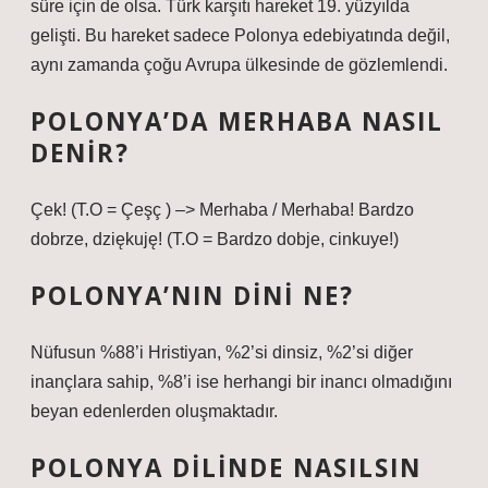
süre için de olsa. Türk karşıtı hareket 19. yüzyılda
gelişti. Bu hareket sadece Polonya edebiyatında değil,
aynı zamanda çoğu Avrupa ülkesinde de gözlemlendi.
POLONYA’DA MERHABA NASIL
DENIR?
Çek! (T.O = Çeşç ) –> Merhaba / Merhaba! Bardzo
dobrze, dziękuję! (T.O = Bardzo dobje, cinkuye!)
POLONYA’NIN DINI NE?
Nüfusun %88’i Hristiyan, %2’si dinsiz, %2’si diğer
inançlara sahip, %8’i ise herhangi bir inancı olmadığını
beyan edenlerden oluşmaktadır.
POLONYA DILINDE NASILSIN