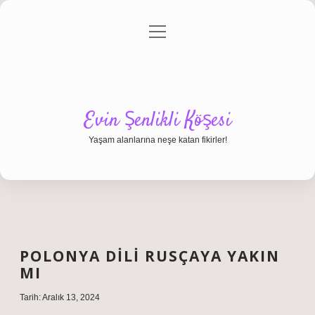
menüyü
Anasayfa
Gizlilik Politikası
Yasal Uyarı
aç
Hakkımızda
Evin Şenlikli Köşesi
Yaşam alanlarına neşe katan fikirler!
POLONYA DILI RUSÇAYA YAKIN
MI
Tarih: Aralık 13, 2024