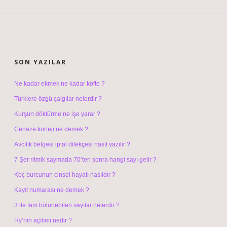
SIDEBAR
SON YAZILAR
Ne kadar ekmek ne kadar köfte ?
Türklere özgü çalgılar nelerdir ?
Kurşun döktürme ne işe yarar ?
Cenaze korteji ne demek ?
Avcılık belgesi iptal dilekçesi nasıl yazılır ?
7 Şer ritmik saymada 70’ten sonra hangi sayı gelir ?
Koç burcunun cinsel hayatı nasıldır ?
Kayıt numarası ne demek ?
3 ile tam bölünebilen sayılar nelerdir ?
Hy’nin açılımı nedir ?