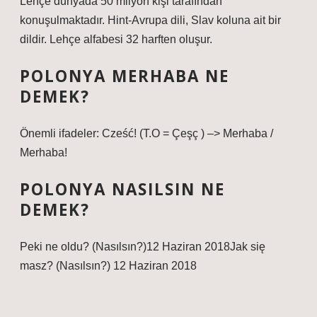
Lehçe dünyada 50 milyon kişi tarafından
konuşulmaktadır. Hint-Avrupa dili, Slav koluna ait bir
dildir. Lehçe alfabesi 32 harften oluşur.
POLONYA MERHABA NE
DEMEK?
Önemli ifadeler: Cześć! (T.O = Çeşç ) –> Merhaba /
Merhaba!
POLONYA NASILSIN NE
DEMEK?
Peki ne oldu? (Nasılsın?)12 Haziran 2018Jak się
masz? (Nasılsın?) 12 Haziran 2018