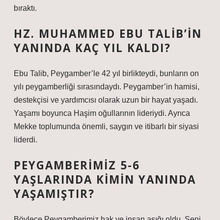
bıraktı.
HZ. MUHAMMED EBU TALIB’IN
YANINDA KAÇ YIL KALDI?
Ebu Talib, Peygamber’le 42 yıl birlikteydi, bunların on
yılı peygamberliği sırasındaydı. Peygamber’in hamisi,
destekçisi ve yardımcısı olarak uzun bir hayat yaşadı.
Yaşamı boyunca Haşim oğullarının lideriydi. Ayrıca
Mekke toplumunda önemli, saygın ve itibarlı bir siyasi
liderdi.
PEYGAMBERIMIZ 5-6
YAŞLARINDA KIMIN YANINDA
YAŞAMIŞTIR?
Böylece Peygamberimiz hak ve insan aşığı oldu. Seni