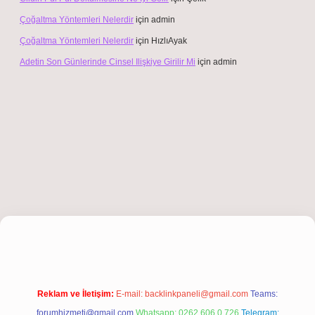
Çoğaltma Yöntemleri Nelerdir
için
admin
Çoğaltma Yöntemleri Nelerdir
için
HızlıAyak
Adetin Son Günlerinde Cinsel Ilişkiye Girilir Mi
için
admin
iltonbet giriş
Reklam ve İletişim:
E-mail:
backlinkpaneli@gmail.com
Teams:
forumhizmeti@gmail.com
Whatsapp: 0262 606 0 726
Telegram: