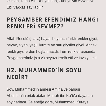
Osman, Talha Bin Ubeydullah, Zübeyr Bin Avvam ve
Ebi Vakkas sayılabilir.
PEYGAMBER EFENDIMIZ HANGI
RENKLERI SEVMEZ?
Allah Resulü (s.a.v.) hayatı boyunca farklı renkler giydi;
beyaz, siyah, yeşil, kırmızı ve sarı giysiler giydi. Ancak
renkli giysilerden hoşlanmazdı. Tüm renkler arasında
Peygamberimiz (s.a.v.) beyazı tercih etti ve tavsiye etti.
HZ. MUHAMMED’IN SOYU
NEDIR?
Soy. Muhammed’in annesi Amina ve babası
Abdullah’ın ortak ataları Murrah ibn Ka’b’a dayanan
soy haritası. Geleneğe göre, Muhammed, Kureyş