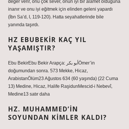
değer verir, onu çok sever, onun iyi bir alamet olduğuna
inanır ve onu iyi eğitmek için elinden geleni yapardı
(İbn Sa’d, I, 119-120). Hatta seyahatlerinde bile
yanında taşırdı.
HZ EBUBEKIR KAÇ YIL
YAŞAMIŞTIR?
Ebu BekirEbu Bekir Arapça: أبو بكرÖmer’in
doğumundan sonra. 573 Mekke, Hicaz,
ArabistanÖlüm23 Ağustos 634 (60 yaşında) (22 Cuma
13) Medine, Hicaz, Halife RaşidunMescid-i Nebevî,
Medine13 satır daha
HZ. MUHAMMED’IN
SOYUNDAN KIMLER KALDI?