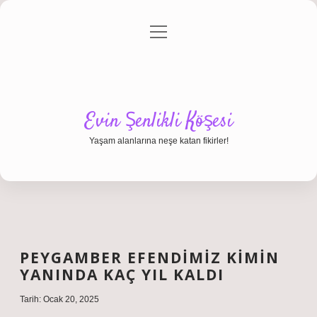
menüyü
Anasayfa
Gizlilik Politikası
Yasal Uyarı
aç
Hakkımızda
Evin Şenlikli Köşesi
Yaşam alanlarına neşe katan fikirler!
PEYGAMBER EFENDIMIZ KIMIN
YANINDA KAÇ YIL KALDI
Tarih: Ocak 20, 2025