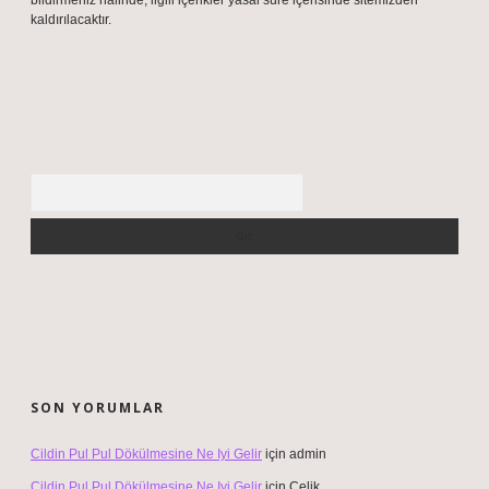
bildirmeniz halinde, ilgili içerikler yasal süre içerisinde sitemizden
kaldırılacaktır.
Arama
SON YORUMLAR
Cildin Pul Pul Dökülmesine Ne Iyi Gelir
için
admin
Cildin Pul Pul Dökülmesine Ne Iyi Gelir
için
Çelik