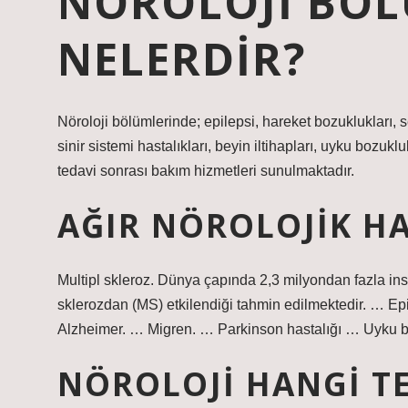
NÖROLOJI BÖL
NELERDIR?
Nöroloji bölümlerinde; epilepsi, hareket bozuklukları, 
sinir sistemi hastalıkları, beyin iltihapları, uyku bozukl
tedavi sonrası bakım hizmetleri sunulmaktadır.
AĞIR NÖROLOJIK HA
Multipl skleroz. Dünya çapında 2,3 milyondan fazla insan
sklerozdan (MS) etkilendiği tahmin edilmektedir. …
Alzheimer. … Migren. … Parkinson hastalığı … Uyku 
NÖROLOJI HANGI TE