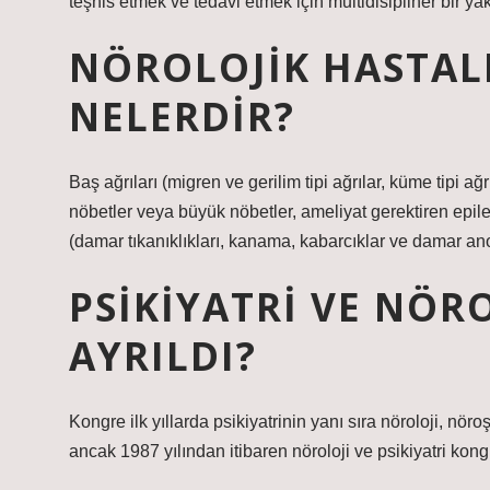
teşhis etmek ve tedavi etmek için multidisipliner bir yak
NÖROLOJIK HASTALI
NELERDIR?
Baş ağrıları (migren ve gerilim tipi ağrılar, küme tipi ağ
nöbetler veya büyük nöbetler, ameliyat gerektiren epile
(damar tıkanıklıkları, kanama, kabarcıklar ve damar an
PSIKIYATRI VE NÖR
AYRILDI?
Kongre ilk yıllarda psikiyatrinin yanı sıra nöroloji, nör
ancak 1987 yılından itibaren nöroloji ve psikiyatri kon