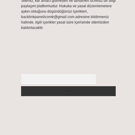
Sitemiz, kar amacı gütmeyen ve tamamen ücretsiz bir bilgi
paylaşım platformudur. Hukuka ve yasal düzenlemelere
aykırı olduğunu düşündüğünüz içerikleri,
backlinkpanelicomtr@gmail.com
adresine bildirmeniz
halinde, ilgili içerikler yasal süre içerisinde sitemizden
kaldırılacaktır.
Arama