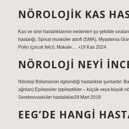
NÖROLOJIK KAS HAS
Kas ve sinir hastalıklarının nedenleri şu şekilde sıralan
hastalığı, Spinal musküler atrofi (SMA), Myastenia Grav
Polio (çocuk felci). Makale… .•19 Kas 2024
NÖROLOJI NEYI INC
Nöroloji Bölümünün ilgilendiği hastalıklar şunlardır: Baş 
ağrıları) Epilepsiler (epileptikler – küçük veya büyük n
Serebrovasküler hastalıklar29 Mart 2019
EEG’DE HANGI HAST