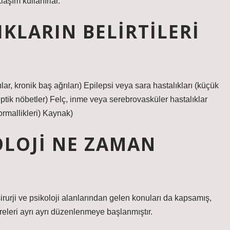
laşım kullanırlar.
KLARIN BELIRTILERI
rılar, kronik baş ağrıları) Epilepsi veya sara hastalıkları (küçük
ptik nöbetler) Felç, inme veya serebrovasküler hastalıklar
ormallikleri) Kaynak)
OLOJI NE ZAMAN
oşirurji ve psikoloji alanlarından gelen konuları da kapsamış,
greleri ayrı ayrı düzenlenmeye başlanmıştır.