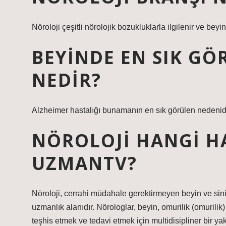
Nöroloji çeşitli nörolojik bozukluklarla ilgilenir ve beyin
BEYINDE EN SIK GÖ
NEDIR?
Alzheimer hastalığı bunamanın en sık görülen nedenidi
NÖROLOJI HANGI H
UZMANTV?
Nöroloji, cerrahi müdahale gerektirmeyen beyin ve sinir s
uzmanlık alanıdır. Nörologlar, beyin, omurilik (omurilik) 
teşhis etmek ve tedavi etmek için multidisipliner bir yak