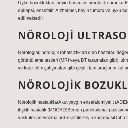
Uyku bozuklukları, beyin hasarı ve nörolojik sorunlar 
epilepsi, ensefalit, Alzheimer, beyin tümörü ve uyku bo
edilmektedir.
NÖROLOJI ULTRASON
Nörologlar, nörolojik rahatsızlıkları olan hastaları değ
görüntüleme testleri (MRI veya BT taramaları gibi), ult
ve kas iletim çalışmaları gibi çeşitli tanı araçlarını kullan
NÖROLOJIK BOZUKL
Nörolojik hastalıklarAkut yaygın ensefalomiyelit (ADE
ilişkili hastalık (MOGAD)Benign paroksismal pozisyone
vasküler anevrizmalarıEnsefalitBeyin kanamasıDaha 