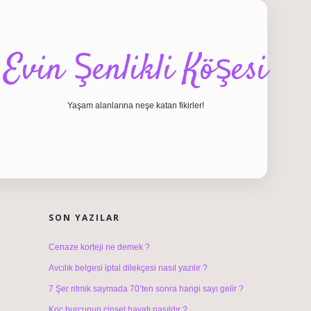
Evin Şenlikli Köşesi
Yaşam alanlarına neşe katan fikirler!
SIDEBAR
hiltonbet gir
SON YAZILAR
Cenaze korteji ne demek ?
Avcılık belgesi iptal dilekçesi nasıl yazılır ?
7 Şer ritmik saymada 70’ten sonra hangi sayı gelir ?
Koç burcunun cinsel hayatı nasıldır ?