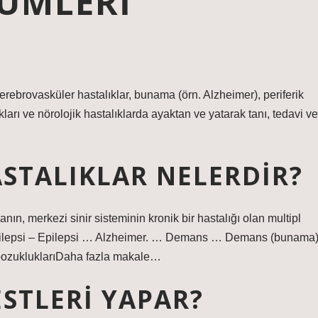
ÜMLERI
serebrovasküler hastalıklar, bunama (örn. Alzheimer), periferik
ukları ve nörolojik hastalıklarda ayaktan ve yatarak tanı, tedavi ve
STALIKLAR NELERDIR?
ın, merkezi sinir sisteminin kronik bir hastalığı olan multipl
 Epilepsi – Epilepsi … Alzheimer. … Demans … Demans (bunama)
bozukluklarıDaha fazla makale…
STLERI YAPAR?