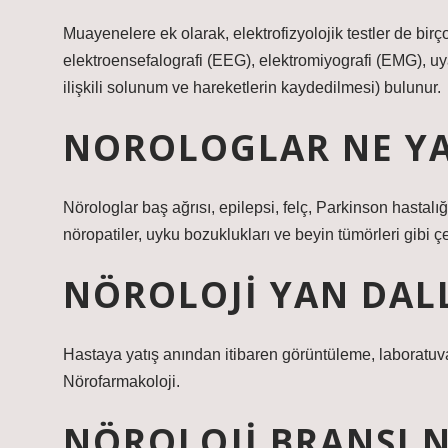
Muayenelere ek olarak, elektrofizyolojik testler de birço
elektroensefalografi (EEG), elektromiyografi (EMG), uy
ilişkili solunum ve hareketlerin kaydedilmesi) bulunur.
NOROLOGLAR NE Y
Nörologlar baş ağrısı, epilepsi, felç, Parkinson hastalığ
nöropatiler, uyku bozuklukları ve beyin tümörleri gibi çeş
NÖROLOJI YAN DALL
Hastaya yatış anından itibaren görüntüleme, laboratuvar
Nörofarmakoloji.
NÖROLOJI BRANŞI N