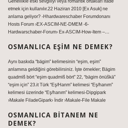
Genellikle eski sevgiliyi veya romantik ortakları ifade
etmek için kullanılır.22 Haziran 2010 [Ex Asuk] ne
anlama geliyor? -Hhardwareschaber Forumdonanı
Hosts Forum ›EX-ASCIM-NE-DMEM -6-
Hardwarschaber-Forum› Ex-ASCIM-How-Item –…
OSMANLICA EŞIM NE DEMEK?
Aynı baskıda “bägim” kelimesinin “eşim, eşim”
anlamına geldiğini görebilirsiniz. İşte örnekler; Bägim
quadmïš bört “eşim quadmïš bört” 22, “bägim önüškä”
“eşim için” 23.it Türk “Eş/Hanm” kelimesi “Eş/hanım”
kelimesi üzerinde “Eş/hanım” kelimesi-Dipgipark
›Makale FiladeGipark› İndir ›Makale-File Makale
OSMANLICA BITANEM NE
DEMEK?