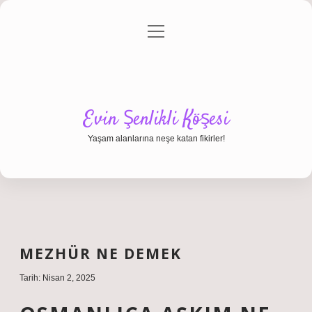
menüyü
Anasayfa
Gizlilik Politikası
Yasal Uyarı
aç
Hakkımızda
Evin Şenlikli Köşesi
Yaşam alanlarına neşe katan fikirler!
MEZHÜR NE DEMEK
Tarih: Nisan 2, 2025