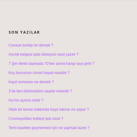
SIDEBAR
SON YAZILAR
Cenaze korteji ne demek ?
Avcılık belgesi iptal dilekçesi nasıl yazılır ?
7 Şer ritmik saymada 70’ten sonra hangi sayı gelir ?
Koç burcunun cinsel hayatı nasıldır ?
Kayıt numarası ne demek ?
3 ile tam bölünebilen sayılar nelerdir ?
Hy’nin açılımı nedir ?
Allah bir kimse hakkında hayır isterse ne yapar ?
Cosmopolitan kokteyl tadı nasıl ?
Terin kıyafete geçmemesi için ne yapmak lazım ?