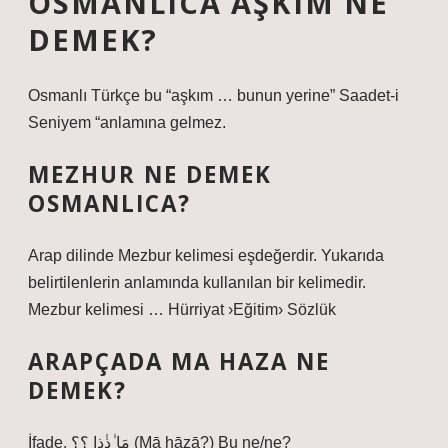
OSMANLICA AŞKIM NE
DEMEK?
Osmanlı Türkçe bu “aşkım … bunun yerine” Saadet-i
Seniyem “anlamına gelmez.
MEZHUR NE DEMEK
OSMANLICA?
Arap dilinde Mezbur kelimesi eşdeğerdir. Yukarıda
belirtilenlerin anlamında kullanılan bir kelimedir.
Mezbur kelimesi … Hürriyat ›Eğitim› Sözlük
ARAPÇADA MA HAZA NE
DEMEK?
İfade. مَا ٰذٰذا ؟؟ (Mā hāẕā?) Bu ne/ne?