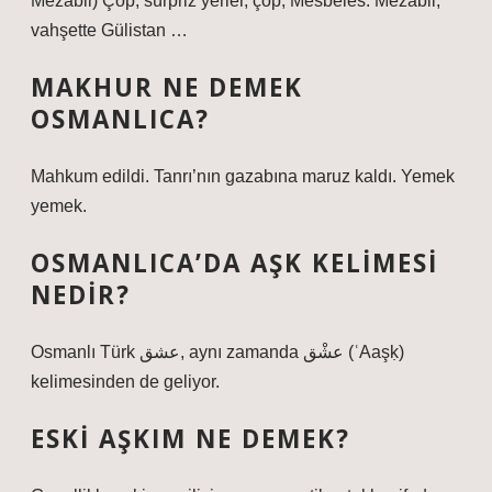
Mezābil) Çöp, sürpriz yerler, çöp, Mesbeles: Mezâbil,
vahşette Gülistan …
MAKHUR NE DEMEK
OSMANLICA?
Mahkum edildi. Tanrı’nın gazabına maruz kaldı. Yemek
yemek.
OSMANLICA’DA AŞK KELIMESI
NEDIR?
Osmanlı Türk عشق, aynı zamanda عشْق (ʿAaşḳ)
kelimesinden de geliyor.
ESKI AŞKIM NE DEMEK?