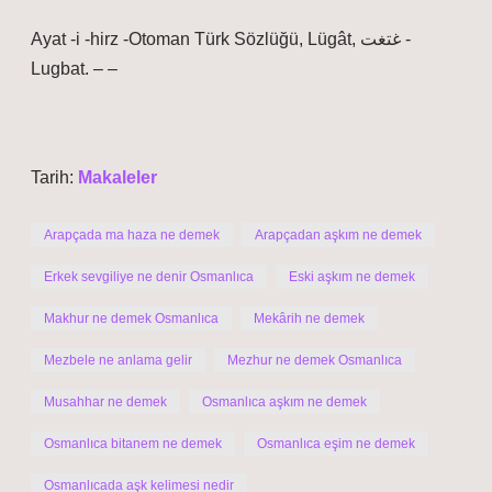
Ayat -i -hirz -Otoman Türk Sözlüğü, Lügât, غتغت -
Lugbat. – –
Tarih:
Makaleler
Arapçada ma haza ne demek
Arapçadan aşkım ne demek
Erkek sevgiliye ne denir Osmanlıca
Eski aşkım ne demek
Makhur ne demek Osmanlıca
Mekârih ne demek
Mezbele ne anlama gelir
Mezhur ne demek Osmanlıca
Musahhar ne demek
Osmanlıca aşkım ne demek
Osmanlıca bitanem ne demek
Osmanlıca eşim ne demek
Osmanlıcada aşk kelimesi nedir