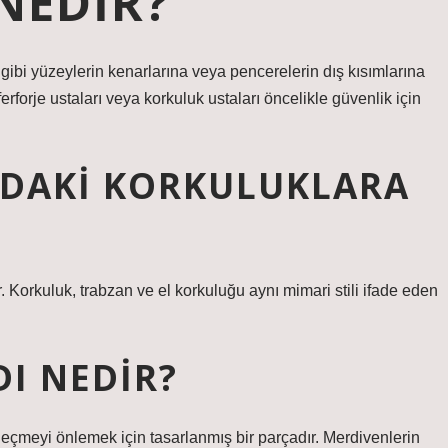
NEDIR?
ibi yüzeylerin kenarlarına veya pencerelerin dış kısımlarına
forje ustaları veya korkuluk ustaları öncelikle güvenlik için
NDAKI KORKULUKLARA
. Korkuluk, trabzan ve el korkuluğu aynı mimari stili ifade eden
I NEDIR?
ı geçmeyi önlemek için tasarlanmış bir parçadır. Merdivenlerin