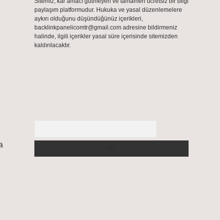
Sitemiz, kar amacı gütmeyen ve tamamen ücretsiz bir bilgi
paylaşım platformudur. Hukuka ve yasal düzenlemelere
aykırı olduğunu düşündüğünüz içerikleri,
backlinkpanelicomtr@gmail.com
adresine bildirmeniz
halinde, ilgili içerikler yasal süre içerisinde sitemizden
kaldırılacaktır.
Arama
a