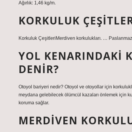
Ağırlık: 1,46 kg/m.
KORKULUK ÇEŞITLER
Korkuluk ÇeşitleriMerdiven korkulukları. … Paslanmaz 
YOL KENARINDAKI 
DENIR?
Otoyol bariyeri nedir? Otoyol ve otoyollar için korkul
meydana gelebilecek ölümcül kazaları önlemek için kullan
koruma sağlar.
MERDIVEN KORKULU