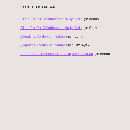
SON YORUMLAR
Cildin Pul Pul Dökülmesine Ne Iyi Gelir
için
admin
Cildin Pul Pul Dökülmesine Ne Iyi Gelir
için
Çelik
Çoğaltma Yöntemleri Nelerdir
için
admin
Çoğaltma Yöntemleri Nelerdir
için
HızlıAyak
Adetin Son Günlerinde Cinsel Ilişkiye Girilir Mi
için
admin