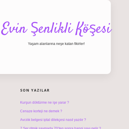
Evin Şenlikli Köşesi
Yaşam alanlarına neşe katan fikirler!
SIDEBAR
hiltonbet giriş
SON YAZILAR
Kurşun döktürme ne işe yarar ?
Cenaze korteji ne demek ?
Avcılık belgesi iptal dilekçesi nasıl yazılır ?
7 Şer ritmik saymada 70’ten sonra hangi sayı gelir ?