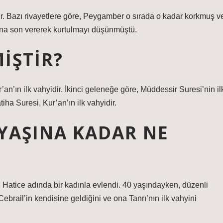
ur. Bazı rivayetlere göre, Peygamber o sırada o kadar korkmuş v
ına son vererek kurtulmayı düşünmüştü.
IŞTIR?
’an’ın ilk vahyidir. İkinci geleneğe göre, Müddessir Suresi’nin il
iha Suresi, Kur’an’ın ilk vahyidir.
YAŞINA KADAR NE
 Hatice adında bir kadınla evlendi. 40 yaşındayken, düzenli
brail’in kendisine geldiğini ve ona Tanrı’nın ilk vahyini