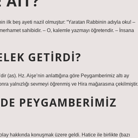
 AIT?
n ilk beş ayeti nazil olmuştur: “Yaratan Rabbinin adıyla oku! –
merhamet sahibidir. – O, kalemle yazmayı öğretendir. – İnsana
ELEK GETIRDI?
l’dir (as). Hz. Aişe’nin anlattığına göre Peygamberimiz altı ay
nra yalnızlığı sevmeyi öğrenmiş ve Hira mağarasına çekilmiştir
NDE PEYGAMBERIMIZ
ay hakkında konuşmak üzere geldi. Hatice ile birlikte (bazı