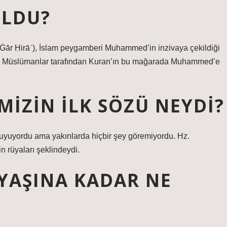
OLDU?
ıca Müslümanlar tarafından Kuran’ın bu mağarada Muhammed’e
IZIN ILK SÖZÜ NEYDI?
uyuyordu ama yakınlarda hiçbir şey göremiyordu. Hz.
n rüyaları şeklindeydi.
YAŞINA KADAR NE