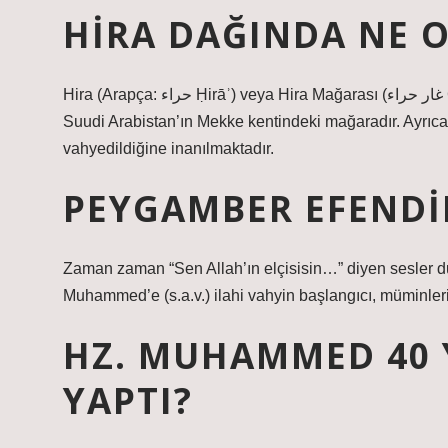
HIRA DAĞINDA NE 
Hira (Arapça: حراء Ḥirāʾ) veya Hira Mağarası (غار حراء Ġār Ḥirāʾ), İslam peygamberi Muhammed’in inzivaya çekildiği
Suudi Arabistan’ın Mekke kentindeki mağaradır. Ayr
vahyedildiğine inanılmaktadır.
PEYGAMBER EFENDIM
Zaman zaman “Sen Allah’ın elçisisin…” diyen sesler d
Muhammed’e (s.a.v.) ilahi vahyin başlangıcı, müminleri
HZ. MUHAMMED 40 
YAPTI?