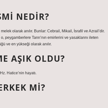
SMI NEDIR?
k olarak anılır. Bunlar: Cebrail, Mikail, İsrafil ve Azrail’dir.
 o, peygamberlere Tanrı’nın emirlerini ve yasaklarını ileten
üğü ve en yükseği olarak anılır.
E AŞIK OLDU?
Hz. Hatice’nin hayatı.
ERKEK MI?