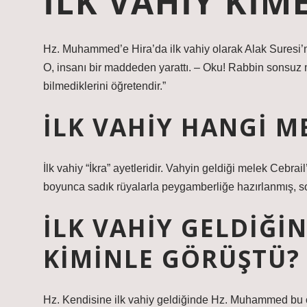
İLK VAHIY KIME
Hz. Muhammed’e Hira’da ilk vahiy olarak Alak Suresi’ni
O, insanı bir maddeden yarattı. – Oku! Rabbin sonsuz 
bilmediklerini öğretendir.”
İLK VAHIY HANGI M
İlk vahiy “İkra” ayetleridir. Vahyin geldiği melek Cebrai
boyunca sadık rüyalarla peygamberliğe hazırlanmış, so
İLK VAHIY GELDIĞI
KIMINLE GÖRÜŞTÜ?
Hz. Kendisine ilk vahiy geldiğinde Hz. Muhammed bu ol