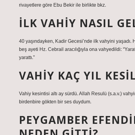
rivayetlere göre Ebu Bekir ile birlikte bkz.
İLK VAHIY NASIL GE
40 yaşındayken, Kadir Gecesi’nde ilk vahyini yaşadı. 
beş ayeti Hz. Cebrail aracılığıyla ona vahyedildi: “Yara
yarattı.”
VAHIY KAÇ YIL KESI
Vahiy kesintisi altı ay sürdü. Allah Resulü (s.a.v.) vah
birdenbire gökten bir ses duydum.
PEYGAMBER EFENDI
NEDEN GITTI?