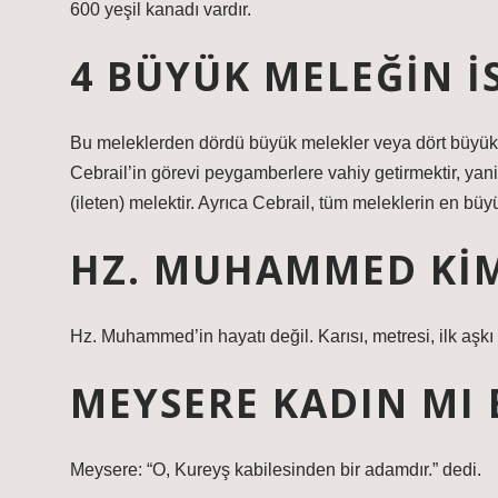
600 yeşil kanadı vardır.
4 BÜYÜK MELEĞIN I
Bu meleklerden dördü büyük melekler veya dört büyük mele
Cebrail’in görevi peygamberlere vahiy getirmektir, yani
(ileten) melektir. Ayrıca Cebrail, tüm meleklerin en büy
HZ. MUHAMMED KIM
Hz. Muhammed’in hayatı değil. Karısı, metresi, ilk aşkı 
MEYSERE KADIN MI 
Meysere: “O, Kureyş kabilesinden bir adamdır.” dedi.