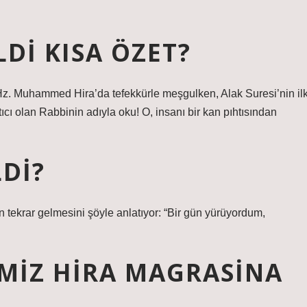
LDI KISA ÖZET?
Hz. Muhammed Hira’da tefekkürle meşgulken, Alak Suresi’nin il
tıcı olan Rabbinin adıyla oku! O, insanı bir kan pıhtısından
LDI?
yin tekrar gelmesini şöyle anlatıyor: “Bir gün yürüyordum,
MIZ HIRA MAGRASINA