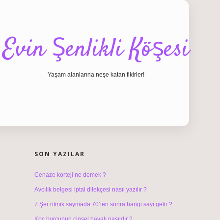
Evin Şenlikli Köşesi
Yaşam alanlarına neşe katan fikirler!
SIDEBAR
hiltonbet giriş
SON YAZILAR
Cenaze korteji ne demek ?
Avcılık belgesi iptal dilekçesi nasıl yazılır ?
7 Şer ritmik saymada 70’ten sonra hangi sayı gelir ?
Koç burcunun cinsel hayatı nasıldır ?