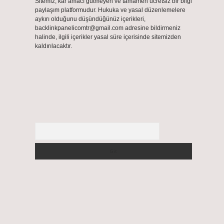
Sitemiz, kar amacı gütmeyen ve tamamen ücretsiz bir bilgi
paylaşım platformudur. Hukuka ve yasal düzenlemelere
aykırı olduğunu düşündüğünüz içerikleri,
backlinkpanelicomtr@gmail.com
adresine bildirmeniz
halinde, ilgili içerikler yasal süre içerisinde sitemizden
kaldırılacaktır.
Arama