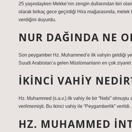
25 yaşındayken Mekke’nin zengin dullarından biri olan
olarak birkaç gece geçirdiği Hira mağarasında, melek Ce
verdiğini duyurdu.
NUR DAĞINDA NE O
Son peygamber Hz. Muhammed’e ilk vahyin geldiği yer 
Suudi Arabistan’a gelen Müslümanların en çok ziyaret et
İKINCI VAHIY NEDIR
Hz. Muhammed (s.a.v.) ilk vahiy ile bir “Nebi” olmuştu
verilmemişti. Bu ikinci vahiy ile “Peygamberlik” verildi. 
HZ. MUHAMMED INT