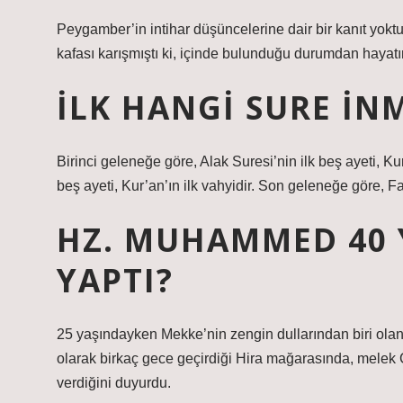
Peygamber’in intihar düşüncelerine dair bir kanıt yokt
kafası karışmıştı ki, içinde bulunduğu durumdan hayat
İLK HANGI SURE INM
Birinci geleneğe göre, Alak Suresi’nin ilk beş ayeti, Kur
beş ayeti, Kur’an’ın ilk vahyidir. Son geleneğe göre, Fat
HZ. MUHAMMED 40 
YAPTI?
25 yaşındayken Mekke’nin zengin dullarından biri olan
olarak birkaç gece geçirdiği Hira mağarasında, melek Ce
verdiğini duyurdu.