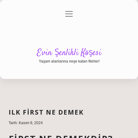
menüyü
Anasayfa
Gizlilik Politikası
Yasal Uyarı
aç
Hakkımızda
Evin Şenlikli Köşesi
Yaşam alanlarına neşe katan fikirler!
ILK FIRST NE DEMEK
Tarih: Kasım 9, 2024