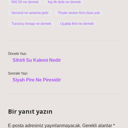
ING 50 ne demek
Ing ilk defa ne demek
Second ne anlama gelir
Thyde neden first class yok
Turuncu hesap ne demek
Uçakta first ne demek
Önceki Yazı
Sihirli Su Kalemi Nedir
Sonraki Yazı
Siyah Pire Ne Piresidir
Bir yanıt yazın
E-posta adresiniz yayınlanmayacak.
Gerekli alanlar
*