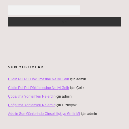
Arama
SON YORUMLAR
Cildin Pul Pul Dökülmesine Ne Iyi Gelir
için
admin
Cildin Pul Pul Dökülmesine Ne Iyi Gelir
için
Çelik
Çoğaltma Yöntemleri Nelerdir
için
admin
Çoğaltma Yöntemleri Nelerdir
için
HızlıAyak
Adetin Son Günlerinde Cinsel Ilişkiye Girilir Mi
için
admin