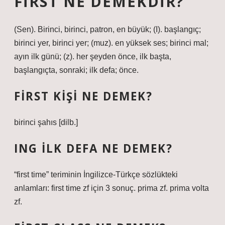
FIRST NE DEMEKDIR?
(Sen). Birinci, birinci, patron, en büyük; (I). başlangıç;
birinci yer, birinci yer; (muz). en yüksek ses; birinci mal;
ayın ilk günü; (z). her şeyden önce, ilk başta,
başlangıçta, sonraki; ilk defa; önce.
FIRST KIŞI NE DEMEK?
birinci şahıs [dilb.]
ING ILK DEFA NE DEMEK?
“first time” teriminin İngilizce-Türkçe sözlükteki
anlamları: first time zf için 3 sonuç. prima zf. prima volta
zf.