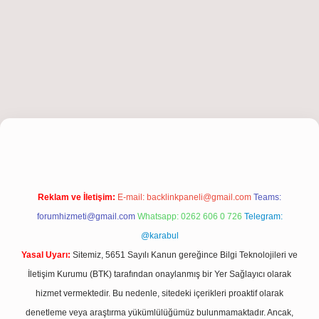
giriş
Reklam ve İletişim:
E-mail:
backlinkpaneli@gmail.com
Teams:
forumhizmeti@gmail.com
Whatsapp: 0262 606 0 726
Telegram:
@karabul
Yasal Uyarı:
Sitemiz, 5651 Sayılı Kanun gereğince Bilgi Teknolojileri ve
İletişim Kurumu (BTK) tarafından onaylanmış bir Yer Sağlayıcı olarak
hizmet vermektedir. Bu nedenle, sitedeki içerikleri proaktif olarak
denetleme veya araştırma yükümlülüğümüz bulunmamaktadır. Ancak,