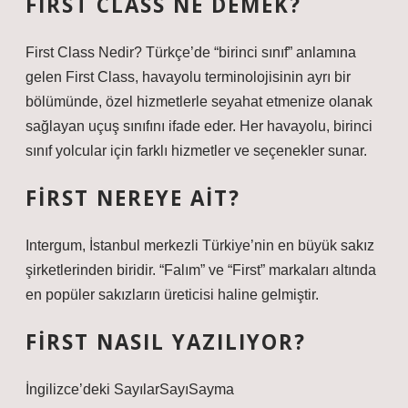
FIRST CLASS NE DEMEK?
First Class Nedir? Türkçe’de “birinci sınıf” anlamına
gelen First Class, havayolu terminolojisinin ayrı bir
bölümünde, özel hizmetlerle seyahat etmenize olanak
sağlayan uçuş sınıfını ifade eder. Her havayolu, birinci
sınıf yolcular için farklı hizmetler ve seçenekler sunar.
FIRST NEREYE AIT?
Intergum, İstanbul merkezli Türkiye’nin en büyük sakız
şirketlerinden biridir. “Falım” ve “First” markaları altında
en popüler sakızların üreticisi haline gelmiştir.
FIRST NASIL YAZILIYOR?
İngilizce’deki SayılarSayıSayma