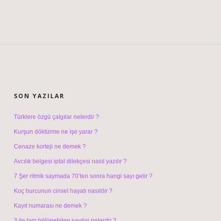
SIDEBAR
SON YAZILAR
Türklere özgü çalgılar nelerdir ?
Kurşun döktürme ne işe yarar ?
Cenaze korteji ne demek ?
Avcılık belgesi iptal dilekçesi nasıl yazılır ?
7 Şer ritmik saymada 70’ten sonra hangi sayı gelir ?
Koç burcunun cinsel hayatı nasıldır ?
Kayıt numarası ne demek ?
3 ile tam bölünebilen sayılar nelerdir ?