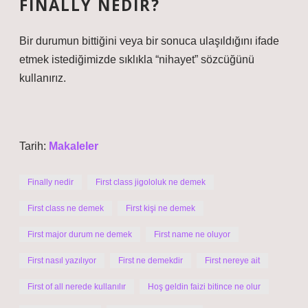
FINALLY NEDIR?
Bir durumun bittiğini veya bir sonuca ulaşıldığını ifade
etmek istediğimizde sıklıkla “nihayet” sözcüğünü
kullanırız.
Tarih:
Makaleler
Finally nedir
First class jigololuk ne demek
First class ne demek
First kişi ne demek
First major durum ne demek
First name ne oluyor
First nasıl yazılıyor
First ne demekdir
First nereye ait
First of all nerede kullanılır
Hoş geldin faizi bitince ne olur