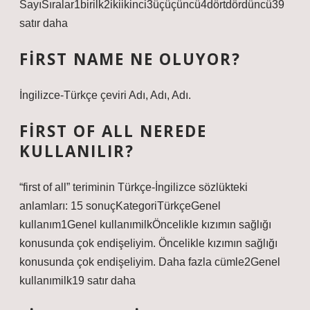
SayıSıralar1birilk2ikiikinci3üçüçüncü4dörtdördüncü39
satır daha
FIRST NAME NE OLUYOR?
İngilizce-Türkçe çeviri Adı, Adı, Adı.
FIRST OF ALL NEREDE
KULLANILIR?
“first of all” teriminin Türkçe-İngilizce sözlükteki
anlamları: 15 sonuçKategoriTürkçeGenel
kullanım1Genel kullanımilkÖncelikle kızımın sağlığı
konusunda çok endişeliyim. Öncelikle kızımın sağlığı
konusunda çok endişeliyim. Daha fazla cümle2Genel
kullanımilk19 satır daha