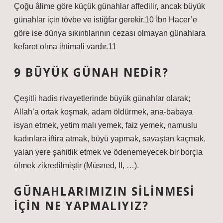
Çoğu âlime göre küçük günahlar affedilir, ancak büyük
günahlar için tövbe ve istiğfar gerekir.10 İbn Hacer’e
göre ise dünya sıkıntılarının cezası olmayan günahlara
kefaret olma ihtimali vardır.11
9 BÜYÜK GÜNAH NEDIR?
Çeşitli hadis rivayetlerinde büyük günahlar olarak;
Allah’a ortak koşmak, adam öldürmek, ana-babaya
isyan etmek, yetim malı yemek, faiz yemek, namuslu
kadınlara iftira atmak, büyü yapmak, savaştan kaçmak,
yalan yere şahitlik etmek ve ödenemeyecek bir borçla
ölmek zikredilmiştir (Müsned, II, …).
GÜNAHLARIMIZIN SILINMESI
IÇIN NE YAPMALIYIZ?