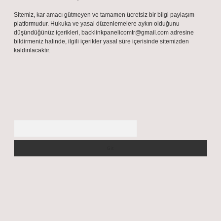
Sitemiz, kar amacı gütmeyen ve tamamen ücretsiz bir bilgi paylaşım
platformudur. Hukuka ve yasal düzenlemelere aykırı olduğunu
düşündüğünüz içerikleri,
backlinkpanelicomtr@gmail.com
adresine
bildirmeniz halinde, ilgili içerikler yasal süre içerisinde sitemizden
kaldırılacaktır.
Arama