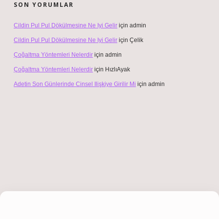
SON YORUMLAR
Cildin Pul Pul Dökülmesine Ne Iyi Gelir
için
admin
Cildin Pul Pul Dökülmesine Ne Iyi Gelir
için
Çelik
Çoğaltma Yöntemleri Nelerdir
için
admin
Çoğaltma Yöntemleri Nelerdir
için
HızlıAyak
Adetin Son Günlerinde Cinsel Ilişkiye Girilir Mi
için
admin
iş