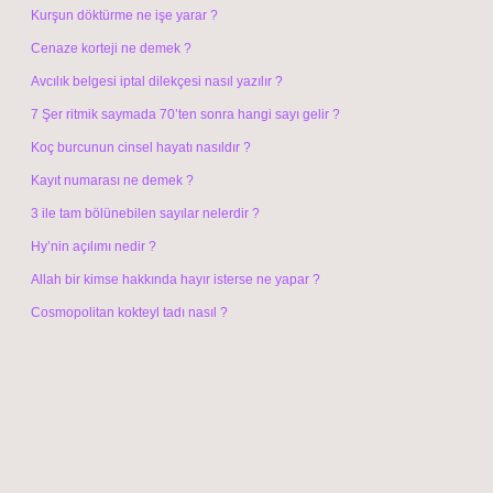
Kurşun döktürme ne işe yarar ?
Cenaze korteji ne demek ?
Avcılık belgesi iptal dilekçesi nasıl yazılır ?
7 Şer ritmik saymada 70’ten sonra hangi sayı gelir ?
Koç burcunun cinsel hayatı nasıldır ?
Kayıt numarası ne demek ?
3 ile tam bölünebilen sayılar nelerdir ?
Hy’nin açılımı nedir ?
Allah bir kimse hakkında hayır isterse ne yapar ?
Cosmopolitan kokteyl tadı nasıl ?