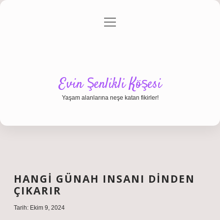
menüyü
Anasayfa
Gizlilik Politikası
Yasal Uyarı
aç
Hakkımızda
Evin Şenlikli Köşesi
Yaşam alanlarına neşe katan fikirler!
HANGI GÜNAH INSANI DINDEN
ÇIKARIR
Tarih: Ekim 9, 2024