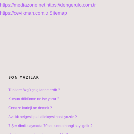
https://mediazone.net
https://dengerulo.com.tr
https://cevikman.com.tr
Sitemap
SIDEBAR
SON YAZILAR
Türklere özgü çalgılar nelerdir ?
Kurşun döktürme ne işe yarar ?
Cenaze korteji ne demek ?
Avcılık belgesi iptal dilekçesi nasıl yazılır ?
7 Şer ritmik saymada 70’ten sonra hangi sayı gelir ?