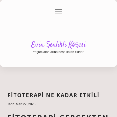
menüyü
Anasayfa
Gizlilik Politikası
Yasal Uyarı
aç
Hakkımızda
Evin Şenlikli Köşesi
Yaşam alanlarına neşe katan fikirler!
FITOTERAPI NE KADAR ETKILI
Tarih: Mart 22, 2025