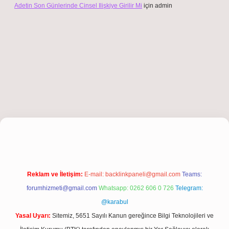
Adetin Son Günlerinde Cinsel Ilişkiye Girilir Mi
için
admin
iriş
Reklam ve İletişim:
E-mail:
backlinkpaneli@gmail.com
Teams:
forumhizmeti@gmail.com
Whatsapp: 0262 606 0 726
Telegram:
@karabul
Yasal Uyarı:
Sitemiz, 5651 Sayılı Kanun gereğince Bilgi Teknolojileri ve