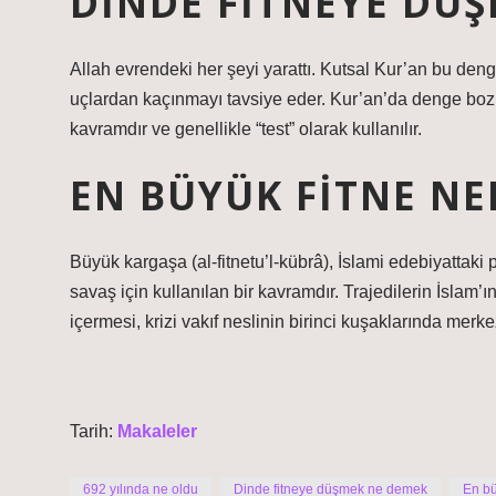
DINDE FITNEYE DÜ
Allah evrendeki her şeyi yarattı. Kutsal Kur’an bu den
uçlardan kaçınmayı tavsiye eder. Kur’an’da denge bozulm
kavramdır ve genellikle “test” olarak kullanılır.
EN BÜYÜK FITNE NE
Büyük kargaşa (al-fitnetu’l-kübrâ), İslami edebiyatta
savaş için kullanılan bir kavramdır. Trajedilerin İslam’
içermesi, krizi vakıf neslinin birinci kuşaklarında merkez
Tarih:
Makaleler
692 yılında ne oldu
Dinde fitneye düşmek ne demek
En bü