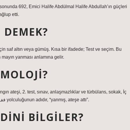
ğlup etti.
E DEMEK?
çin saf altın veya gümüş. Kısa bir ifadede; Test ve seçim. Bu
n mayın yanması anlamına gelir.
IMOLOJI?
Savaş kelimeden alıntılanmıştır. Bu kelime Arap fataa فف yolculuğunun adıdır, “yanmış, ateşe attı”.
DINI BILGILER?