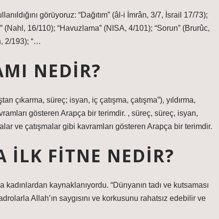
nıldığını görüyoruz: “Dağıtım” (âl-i İmrân, 3/7, İsrail 17/73);
e” (Nahl, 16/110); “Havuzlama” (NISA, 4/101); “Sorun” (Brurûc,
h, 2/193); “…
AMI NEDIR?
ramları gösteren Arapça bir terimdir. , süreç, süreç, isyan,
ar ve çatışmalar gibi kavramları gösteren Arapça bir terimdir.
 ILK FITNE NEDIR?
aşa kadınlardan kaynaklanıyordu. “Dünyanın tadı ve kutsaması
adrolarla Allah’ın saygısını ve korkusunu rahatsız edebilir ve