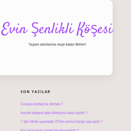
Evin Şenlikli Köşesi
Yaşam alanlarına neşe katan fikirler!
SIDEBAR
hiltonbet giriş
SON YAZILAR
Cenaze korteji ne demek ?
Avcılık belgesi iptal dilekçesi nasıl yazılır ?
7 Şer ritmik saymada 70’ten sonra hangi sayı gelir ?
Koç burcunun cinsel hayatı nasıldır ?