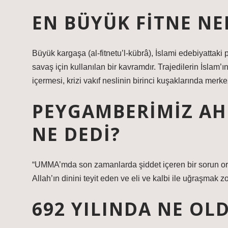
EN BÜYÜK FITNE NE
Büyük kargaşa (al-fitnetu’l-kübrâ), İslami edebiyatta
savaş için kullanılan bir kavramdır. Trajedilerin İslam’
içermesi, krizi vakıf neslinin birinci kuşaklarında merkez
PEYGAMBERIMIZ AH
NE DEDI?
“UMMA’mda son zamanlarda şiddet içeren bir sorun orta
Allah’ın dinini teyit eden ve eli ve kalbi ile uğraşmak z
692 YILINDA NE OL