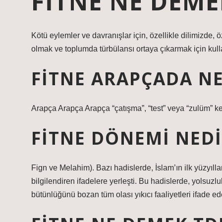
FITNE NE DEME
Kötü eylemler ve davranışlar için, özellikle dilimizde, 
olmak ve toplumda türbülansı ortaya çıkarmak için kulla
FITNE ARAPÇADA N
Arapça Arapça Arapça “çatışma”, “test” veya “zulüm” k
FITNE DÖNEMI NEDI
Fign ve Melahim). Bazı hadislerde, İslam’ın ilk yüzyıll
bilgilendiren ifadelere yerleşti. Bu hadislerde, yolsuzl
bütünlüğünü bozan tüm olası yıkıcı faaliyetleri ifade ed