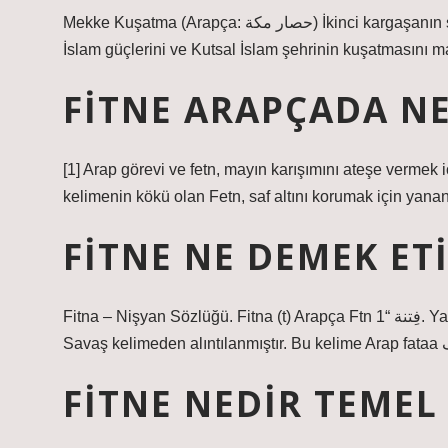
Mekke Kuşatma (Arapça: حصار مكة) İkinci kargaşanın sonunda 692, Emici Halife Abdülmal Halife Abdullah’ın güçleri
İslam güçlerini ve Kutsal İslam şehrinin kuşatmasını ma
FITNE ARAPÇADA N
[1] Arap görevi ve fetn, mayın karışımını ateşe vermek i
kelimenin kökü olan Fetn, saf altını korumak için yana
FITNE NE DEMEK ET
Fitna – Nişyan Sözlüğü. Fitna (t) Arapça Ftn فِتنة “1. Yangın ateşi, 2. test, sınav, anlaşmazlıklar ve türbülans, sokak, İç
FITNE NEDIR TEMEL 