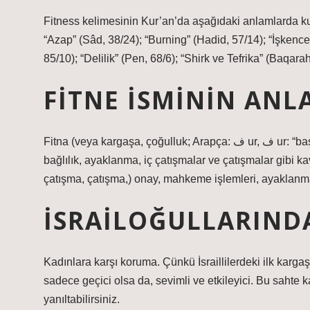
Fitness kelimesinin Kur’an’da aşağıdaki anlamlarda kulla
“Azap” (Sâd, 38/24); “Burning” (Hadid, 57/14); “İşkenc
85/10); “Delilik” (Pen, 68/6); “Shirk ve Tefrika” (Baqara
FITNE ISMININ ANL
Fitna (veya kargaşa, çoğulluk; Arapça: ف ur, ف ur: “baştan çıkarma, süreç; isyan, iç çatışma, çatışma”), yıldırma,
bağlılık, ayaklanma, iç çatışmalar ve çatışmalar gibi kav
çatışma, çatışma,) onay, mahkeme işlemleri, ayaklanmal
İSRAILOĞULLARINDA
Kadınlara karşı koruma. Çünkü İsraillilerdeki ilk karg
sadece geçici olsa da, sevimli ve etkileyici. Bu sahte k
yanıltabilirsiniz.