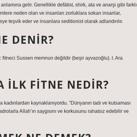
lamına gelir. Genellikle defätist, shirk, ata ve anarşi gibi farklı
ümlere neden olan ve insanları zorluklara sokan insanlar,
e teşvik eder ve insanlara seditionist olarak adlandırılır.
E DENIR?
it: fitneci Sussen memnun değildir (beşir ayvazoğlu). I. Ara
 ILK FITNE NEDIR?
aşa kadınlardan kaynaklanıyordu. “Dünyanın tadı ve kutsaması
adrolarla Allah’ın saygısını ve korkusunu rahatsız edebilir ve