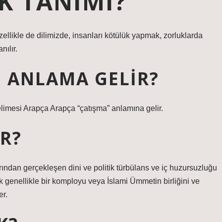
K TANIMI?
özellikle de dilimizde, insanları kötülük yapmak, zorluklarda
nılır.
E ANLAMA GELIR?
elimesi Arapça Arapça “çatışma” anlamına gelir.
R?
arından gerçekleşen dini ve politik türbülans ve iç huzursuzluğu
uk genellikle bir komployu veya İslami Ümmetin birliğini ve
er.