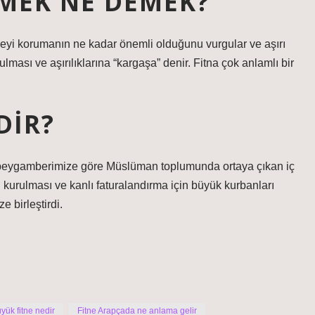
ŞMEK NE DEMEK?
geyi korumanın ne kadar önemli olduğunu vurgular ve aşırı
ası ve aşırılıklarına “kargaşa” denir. Fitna çok anlamlı bir
DIR?
ki peygamberimize göre Müslüman toplumunda ortaya çıkan iç
ın kurulması ve kanlı faturalandırma için büyük kurbanları
e birleştirdi.
yük fitne nedir
Fitne Arapçada ne anlama gelir