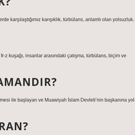
K?
de karşılaştığımız karışıklık, türbülans, anlamlı olan yolsuzluk.
r-z kuşağı, insanlar arasındaki çatışma, türbülans, biçim ve
ZAMANDIR?
ülmesi ile başlayan ve Muawiyah İslam Devleti’nin başkanına yol
URAN?