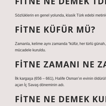
FITNE NE DEMEK TD
Sözlüklerin en genel yolunda, klasik Türk edebi metinler
FITNE KÜFÜR MÜ?
Zamanla, kelime aynı zamanda “küfür, her türlü günah, f
mücadele kuruldu.
FITNE ZAMANI NE 
İlk kargaşa (656 – 661), Halife Osman’ın evinin öldür
açan İç Savaş döneminin adı.
FITNE NE DEMEK K