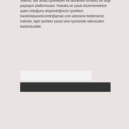
Sitemiz, kar amacı gütmeyen ve tamamen ücretsiz bir bilgi
paylaşım platformudur. Hukuka ve yasal düzenlemelere
aykırı olduğunu düşündüğünüz içerikleri,
backlinkpanelicomtr@gmail.com
adresine bildirmeniz
halinde, ilgili içerikler yasal süre içerisinde sitemizden
kaldırılacaktır.
Arama