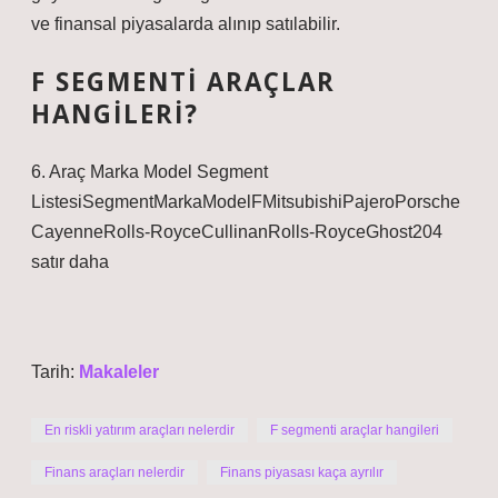
ve finansal piyasalarda alınıp satılabilir.
F SEGMENTI ARAÇLAR
HANGILERI?
6. Araç Marka Model Segment
ListesiSegmentMarkaModelFMitsubishiPajeroPorsche
CayenneRolls-RoyceCullinanRolls-RoyceGhost204
satır daha
Tarih:
Makaleler
En riskli yatırım araçları nelerdir
F segmenti araçlar hangileri
Finans araçları nelerdir
Finans piyasası kaça ayrılır