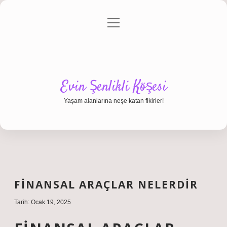
menüyü
Anasayfa
Gizlilik Politikası
Yasal Uyarı
aç
Hakkımızda
Evin Şenlikli Köşesi
Yaşam alanlarına neşe katan fikirler!
FINANSAL ARAÇLAR NELERDIR
Tarih: Ocak 19, 2025