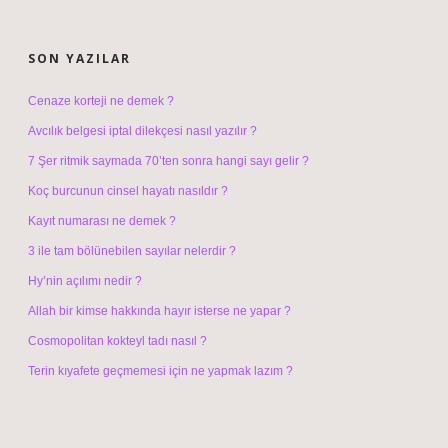
SIDEBAR
SON YAZILAR
Cenaze korteji ne demek ?
Avcılık belgesi iptal dilekçesi nasıl yazılır ?
7 Şer ritmik saymada 70’ten sonra hangi sayı gelir ?
Koç burcunun cinsel hayatı nasıldır ?
Kayıt numarası ne demek ?
3 ile tam bölünebilen sayılar nelerdir ?
Hy’nin açılımı nedir ?
Allah bir kimse hakkında hayır isterse ne yapar ?
Cosmopolitan kokteyl tadı nasıl ?
Terin kıyafete geçmemesi için ne yapmak lazım ?