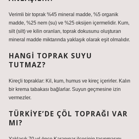
Verimli bir toprak %45 mineral madde, %5 organik
madde, %25 nem (su) ve %25 oksijen içermelidir. Kum,
silt (silt) ve kilin oranları, toprak dokusunu oluşturan
mineral madde miktarında yaklaşık olarak eşit olmalıdır.
HANGI TOPRAK SUYU
TUTMAZ?
Kireçli topraklar: Kil, kum, humus ve kireç içerirler. Kalın
bir krema tabakası bağlarlar. Suyun geçmesine izin
vermezler.
TÜRKIYE’DE ÇÖL TOPRAĞI VAR
MI?
Yaklaşık 70 yıl önce Karapınar ilçesinin taşınmasını