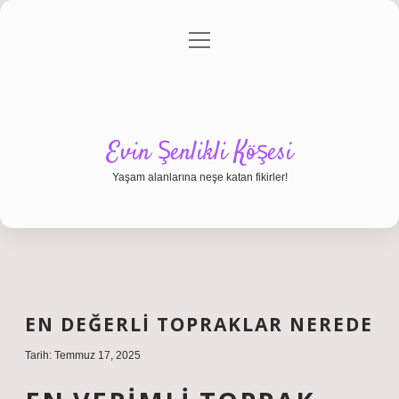
menüyü
Anasayfa
Gizlilik Politikası
Yasal Uyarı
aç
Hakkımızda
Evin Şenlikli Köşesi
Yaşam alanlarına neşe katan fikirler!
EN DEĞERLI TOPRAKLAR NEREDE
Tarih: Temmuz 17, 2025