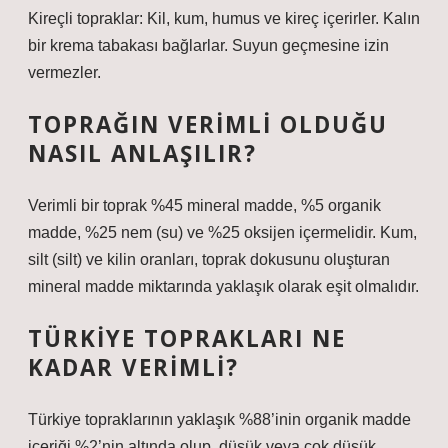
Kireçli topraklar: Kil, kum, humus ve kireç içerirler. Kalın
bir krema tabakası bağlarlar. Suyun geçmesine izin
vermezler.
TOPRAĞIN VERIMLI OLDUĞU
NASIL ANLAŞILIR?
Verimli bir toprak %45 mineral madde, %5 organik
madde, %25 nem (su) ve %25 oksijen içermelidir. Kum,
silt (silt) ve kilin oranları, toprak dokusunu oluşturan
mineral madde miktarında yaklaşık olarak eşit olmalıdır.
TÜRKIYE TOPRAKLARI NE
KADAR VERIMLI?
Türkiye topraklarının yaklaşık %88’inin organik madde
içeriği %2’nin altında olup, düşük veya çok düşük