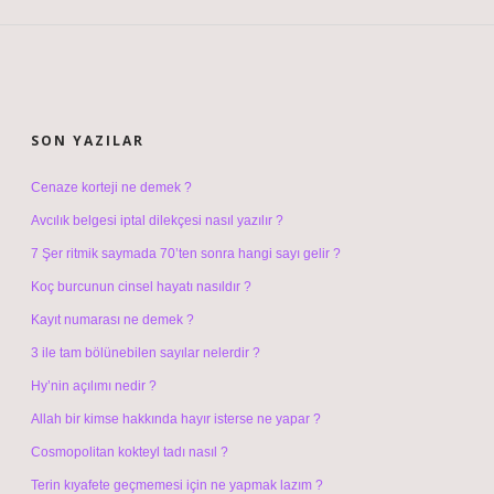
SIDEBAR
SON YAZILAR
Cenaze korteji ne demek ?
Avcılık belgesi iptal dilekçesi nasıl yazılır ?
7 Şer ritmik saymada 70’ten sonra hangi sayı gelir ?
Koç burcunun cinsel hayatı nasıldır ?
Kayıt numarası ne demek ?
3 ile tam bölünebilen sayılar nelerdir ?
Hy’nin açılımı nedir ?
Allah bir kimse hakkında hayır isterse ne yapar ?
Cosmopolitan kokteyl tadı nasıl ?
Terin kıyafete geçmemesi için ne yapmak lazım ?