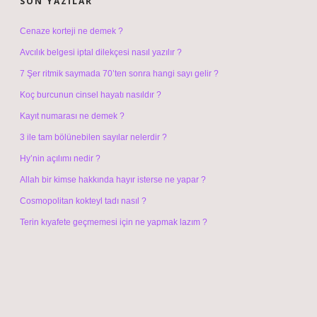
SON YAZILAR
Cenaze korteji ne demek ?
Avcılık belgesi iptal dilekçesi nasıl yazılır ?
7 Şer ritmik saymada 70’ten sonra hangi sayı gelir ?
Koç burcunun cinsel hayatı nasıldır ?
Kayıt numarası ne demek ?
3 ile tam bölünebilen sayılar nelerdir ?
Hy’nin açılımı nedir ?
Allah bir kimse hakkında hayır isterse ne yapar ?
Cosmopolitan kokteyl tadı nasıl ?
Terin kıyafete geçmemesi için ne yapmak lazım ?