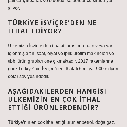
patlıcan, ıspanak ve biberde ise dördüncü sırada yer
alıyor.
TÜRKIYE İSVIÇRE’DEN NE
ITHAL EDIYOR?
Ülkemizin İsviçre’den ithalatı arasında ham veya yarı
işlenmiş altın, saat, elyaf ve iplik üretim makineleri ve
tıbbi ürün grupları öne çıkmaktadır. 2017 rakamlarına
göre Türkiye’nin İsviçre’den ithalatı 6 milyar 900 milyon
dolar seviyesindedir.
AŞAĞIDAKILERDEN HANGISI
ÜLKEMIZIN EN ÇOK ITHAL
ETTIĞI ÜRÜNLERDENDIR?
Türkiye’nin en çok ithal ettiği ürünler petrol, doğalgaz,