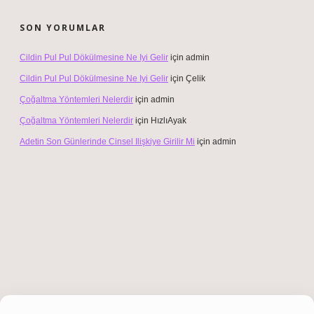
SON YORUMLAR
Cildin Pul Pul Dökülmesine Ne Iyi Gelir
için
admin
Cildin Pul Pul Dökülmesine Ne Iyi Gelir
için
Çelik
Çoğaltma Yöntemleri Nelerdir
için
admin
Çoğaltma Yöntemleri Nelerdir
için
HızlıAyak
Adetin Son Günlerinde Cinsel Ilişkiye Girilir Mi
için
admin
iş