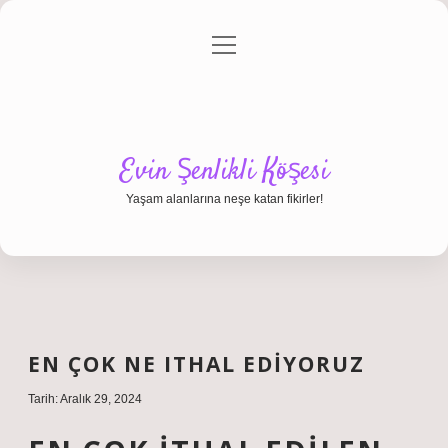
menüyü
Anasayfa
Gizlilik Politikası
Yasal Uyarı
aç
Hakkımızda
Evin Şenlikli Köşesi
Yaşam alanlarına neşe katan fikirler!
EN ÇOK NE ITHAL EDIYORUZ
Tarih: Aralık 29, 2024