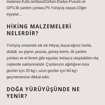
matarası.Kafa lambasıDürbün.Radyo.Pusula ve
GPS.İlk yardım çantası.Pil.Yürüyüş sopası.Diğer
eşyalar…
HIKING MALZEMELERI
NELERDIR?
Yürüyüş sırasında sık sık ihtiyaç duyacağınız harita,
düdük, su şişesi, pusula, güneş kremi, ilk yardım
çantası ve el feneri gibi eşyalar, kolayca ulaşılabilen dış
ceplerde saklanmalıdır. Çantanızın ağırlığının kısa
geziler için 20 kg’ı, uzun geziler için 60 kg’ı
geçmemesine dikkat edin.
DOĞA YÜRÜYÜŞÜNDE NE
YENIR?