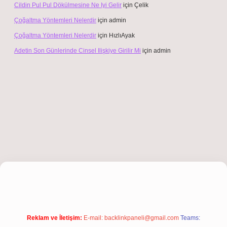
Cildin Pul Pul Dökülmesine Ne Iyi Gelir
için
Çelik
Çoğaltma Yöntemleri Nelerdir
için
admin
Çoğaltma Yöntemleri Nelerdir
için
HızlıAyak
Adetin Son Günlerinde Cinsel Ilişkiye Girilir Mi
için
admin
tonbet giriş
Reklam ve İletişim:
E-mail:
backlinkpaneli@gmail.com
Teams: