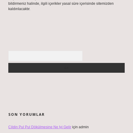
bildirmeniz halinde, ilgili içerikler yasal süre içerisinde sitemizden
kaldırılacaktır.
Arama
SON YORUMLAR
Cildin Pul Pul Dökülmesine Ne Iyi Gelir
için
admin