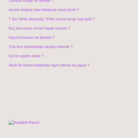
Cenaze korteji ne demek ?
Avcılık belgesi iptal dilekçesi nasıl yazılır ?
7 Şer ritmik saymada 70’ten sonra hangi sayı gelir ?
Koç burcunun cinsel hayatı nasıldır ?
Kayıt numarası ne demek ?
3 ile tam bölünebilen sayılar nelerdir ?
Hy’nin açılımı nedir ?
Allah bir kimse hakkında hayır isterse ne yapar ?