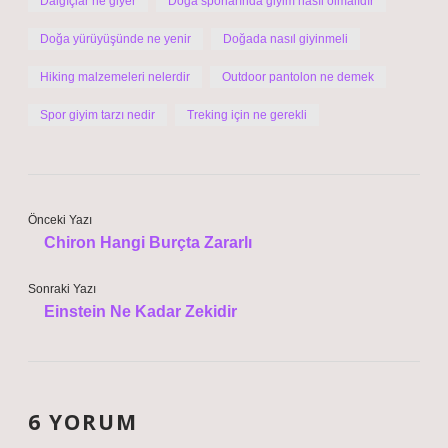
Dalgıçlar ne giyer
Doğa sporlarında giyim nasıl olmalıdır
Doğa yürüyüşünde ne yenir
Doğada nasıl giyinmeli
Hiking malzemeleri nelerdir
Outdoor pantolon ne demek
Spor giyim tarzı nedir
Treking için ne gerekli
Önceki Yazı
Chiron Hangi Burçta Zararlı
Sonraki Yazı
Einstein Ne Kadar Zekidir
6 YORUM