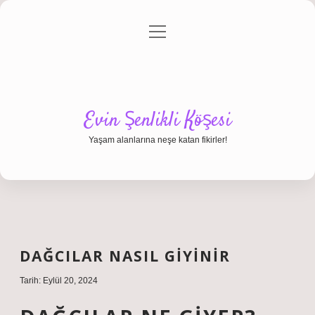
menüyü
Anasayfa
Gizlilik Politikası
Yasal Uyarı
aç
Hakkımızda
Evin Şenlikli Köşesi
Yaşam alanlarına neşe katan fikirler!
DAĞCILAR NASIL GIYINIR
Tarih: Eylül 20, 2024