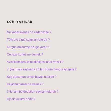
SIDEBAR
SON YAZILAR
Ne kadar ekmek ne kadar köfte ?
Türklere özgü çalgılar nelerdir ?
Kurşun döktürme ne işe yarar ?
Cenaze korteji ne demek ?
Avcılık belgesi iptal dilekçesi nasıl yazılır ?
7 Şer ritmik saymada 70’ten sonra hangi sayı gelir ?
Koç burcunun cinsel hayatı nasıldır ?
Kayıt numarası ne demek ?
3 ile tam bölünebilen sayılar nelerdir ?
Hy’nin açılımı nedir ?