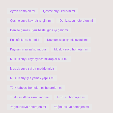
Ayran homojen mi
Çeşme suyu karışım mı
Çeşme suyu kaynatılıp içilir mi
Deniz suyu heterojen mi
Denize girmek uyuz hastalığına iyi gelir mi
En sağlıklı su hangisi
Kaynamış su içmek faydalı mı
Kaynamış su saf su mudur
Musluk suyu homojen mi
Musluk suyu kaynayınca mikroplar ölür mü
Musluk suyu saf bir madde midir
Musluk suyuyla yemek yapılır mı
Türk kahvesi homojen mi heterojen mi
Tuzlu su altına zarar verir mi
Tuzlu su homojen mi
Yağmur suyu heterojen mi
Yağmur suyu homojen mi