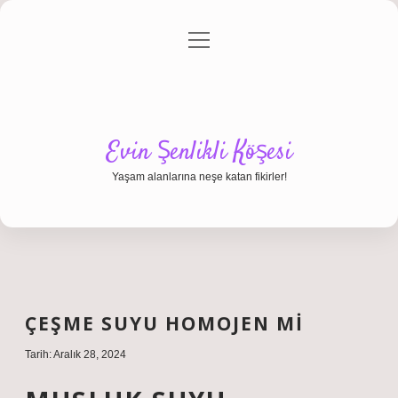
menüyü
Anasayfa
Gizlilik Politikası
Yasal Uyarı
aç
Hakkımızda
Evin Şenlikli Köşesi
Yaşam alanlarına neşe katan fikirler!
ÇEŞME SUYU HOMOJEN MI
Tarih: Aralık 28, 2024