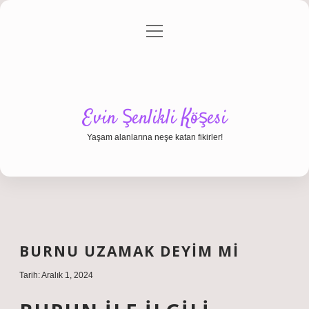
menüyü
Anasayfa
Gizlilik Politikası
Yasal Uyarı
aç
Hakkımızda
Evin Şenlikli Köşesi
Yaşam alanlarına neşe katan fikirler!
BURNU UZAMAK DEYIM MI
Tarih: Aralık 1, 2024