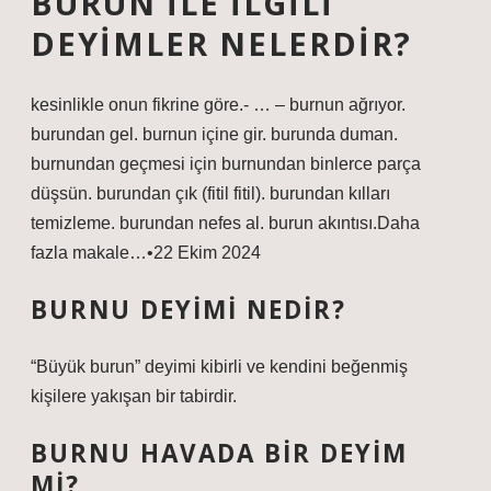
BURUN ILE ILGILI
DEYIMLER NELERDIR?
kesinlikle onun fikrine göre.- … – burnun ağrıyor.
burundan gel. burnun içine gir. burunda duman.
burnundan geçmesi için burnundan binlerce parça
düşsün. burundan çık (fitil fitil). burundan kılları
temizleme. burundan nefes al. burun akıntısı.Daha
fazla makale…•22 Ekim 2024
BURNU DEYIMI NEDIR?
“Büyük burun” deyimi kibirli ve kendini beğenmiş
kişilere yakışan bir tabirdir.
BURNU HAVADA BIR DEYIM
MI?