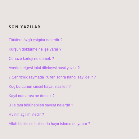
SIDEBAR
SON YAZILAR
Türklere özgü çalgılar nelerdir ?
Kurşun döktürme ne işe yarar ?
Cenaze korteji ne demek ?
Avcılık belgesi iptal dilekçesi nasıl yazılır ?
7 Şer ritmik saymada 70’ten sonra hangi sayı gelir ?
Koç burcunun cinsel hayatı nasıldır ?
Kayıt numarası ne demek ?
3 ile tam bölünebilen sayılar nelerdir ?
Hy’nin açılımı nedir ?
Allah bir kimse hakkında hayır isterse ne yapar ?