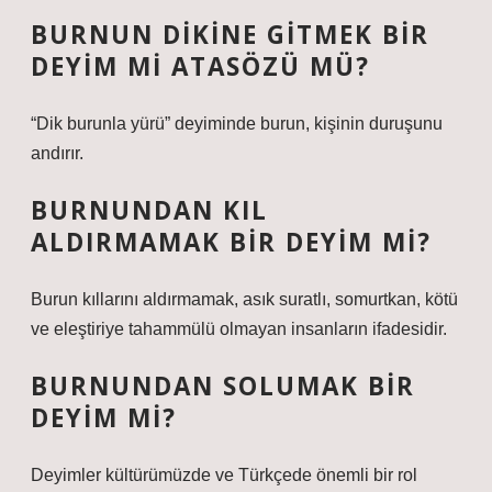
BURNUN DIKINE GITMEK BIR
DEYIM MI ATASÖZÜ MÜ?
“Dik burunla yürü” deyiminde burun, kişinin duruşunu
andırır.
BURNUNDAN KIL
ALDIRMAMAK BIR DEYIM MI?
Burun kıllarını aldırmamak, asık suratlı, somurtkan, kötü
ve eleştiriye tahammülü olmayan insanların ifadesidir.
BURNUNDAN SOLUMAK BIR
DEYIM MI?
Deyimler kültürümüzde ve Türkçede önemli bir rol