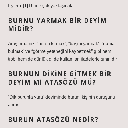
Eylem. [1] Birine çok yaklaşmak.
BURNU YARMAK BIR DEYIM
MIDIR?
Araştırmamız, “burun kırmak”, “başını yarmak”, “damar
bulmak” ve “görme yeteneğini kaybetmek” gibi hem
tıbbi hem de günlük dilde kullanılan ifadelerle sınırlıdır.
BURNUN DIKINE GITMEK BIR
DEYIM MI ATASÖZÜ MÜ?
“Dik burunla yürü” deyiminde burun, kişinin duruşunu
andırır.
BURUN ATASÖZÜ NEDIR?