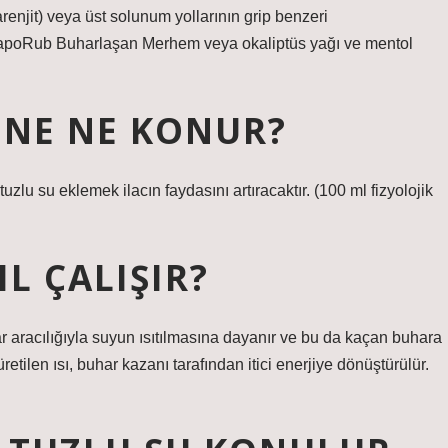
larenjit) veya üst solunum yollarının grip benzeri
VapoRub Buharlaşan Merhem veya okaliptüs yağı ve mentol
INE NE KONUR?
tuzlu su eklemek ilacın faydasını artıracaktır. (100 ml fizyolojik
L ÇALIŞIR?
ar aracılığıyla suyun ısıtılmasına dayanır ve bu da kaçan buhara
üretilen ısı, buhar kazanı tarafından itici enerjiye dönüştürülür.