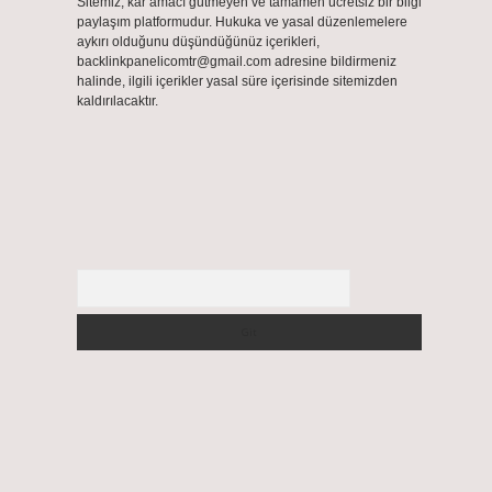
Sitemiz, kar amacı gütmeyen ve tamamen ücretsiz bir bilgi
paylaşım platformudur. Hukuka ve yasal düzenlemelere
aykırı olduğunu düşündüğünüz içerikleri,
backlinkpanelicomtr@gmail.com
adresine bildirmeniz
halinde, ilgili içerikler yasal süre içerisinde sitemizden
kaldırılacaktır.
Arama