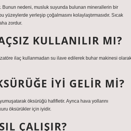
r. Bunun nedeni, musluk suyunda bulunan minerallerin bir
bu yüzeylerde yerleşip çoğalmasını kolaylaştırmasıdır. Sıcak
aha zordur.
AÇSIZ KULLANILIR MI?
atöre ilaç kullanmadan su ilave edilerek buhar makinesi olara
SÜRÜĞE IYI GELIR MI?
umuşatarak öksürüğü hafifletir. Ayrıca hava yollarını
uru öksürükler için iyidir.
IL ÇALIŞIR?