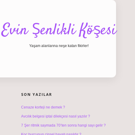
Evin Şenlikli Köşesi
Yaşam alanlarına neşe katan fikirler!
SIDEBAR
hiltonbet giriş
SON YAZILAR
Cenaze korteji ne demek ?
Avcılık belgesi iptal dilekçesi nasıl yazılır ?
7 Şer ritmik saymada 70’ten sonra hangi sayı gelir ?
Koç burcunun cinsel hayatı nasıldır ?