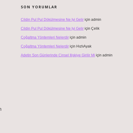
SON YORUMLAR
Cildin Pul Pul Dökülmesine Ne Iyi Gelir
için
admin
Cildin Pul Pul Dökülmesine Ne Iyi Gelir
için
Çelik
Çoğaltma Yöntemleri Nelerdir
için
admin
Çoğaltma Yöntemleri Nelerdir
için
HızlıAyak
Adetin Son Günlerinde Cinsel Ilişkiye Girilir Mi
için
admin
n