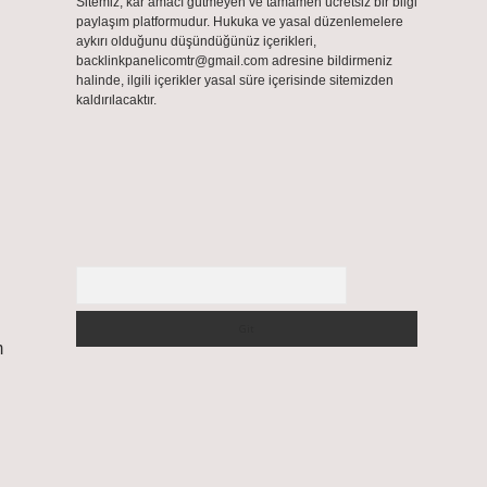
Sitemiz, kar amacı gütmeyen ve tamamen ücretsiz bir bilgi
paylaşım platformudur. Hukuka ve yasal düzenlemelere
aykırı olduğunu düşündüğünüz içerikleri,
backlinkpanelicomtr@gmail.com
adresine bildirmeniz
halinde, ilgili içerikler yasal süre içerisinde sitemizden
kaldırılacaktır.
Arama
m