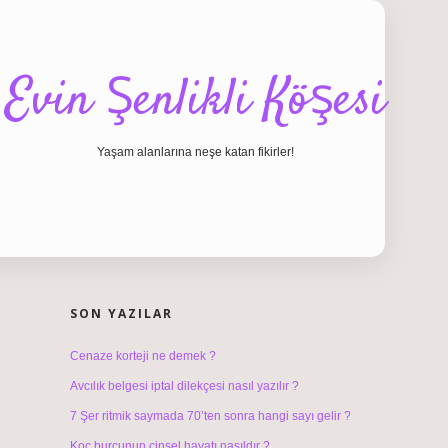
Evin Şenlikli Köşesi
Yaşam alanlarına neşe katan fikirler!
SIDEBAR
hiltonbet giriş
SON YAZILAR
Cenaze korteji ne demek ?
Avcılık belgesi iptal dilekçesi nasıl yazılır ?
7 Şer ritmik saymada 70’ten sonra hangi sayı gelir ?
Koç burcunun cinsel hayatı nasıldır ?