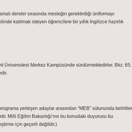
amalı dersler sırasında mesleğin gerektirdiği üniformayı
inde katılmak isteyen öğrencilere bir yıllık İngilizce hazırlık
evit Üniversitesi Merkez Kampüsünde sürdürmektedirler. Bkz. 65.
dir.
u programa yerleşen adaylar arasından “MEB” sütununda belirtile
tir. Milli Eğitim Bakanlığı’nın bu konudaki duyurusu bu
tirme için geçerli değildir.)