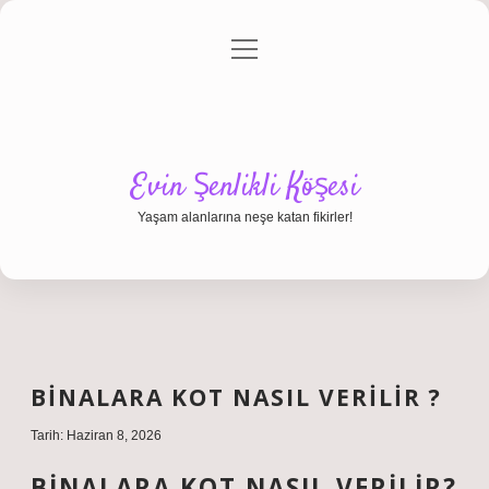
menüyü
Anasayfa
Gizlilik Politikası
Yasal Uyarı
aç
Hakkımızda
Evin Şenlikli Köşesi
Yaşam alanlarına neşe katan fikirler!
BINALARA KOT NASIL VERILIR ?
Tarih: Haziran 8, 2026
BINALARA KOT NASIL VERILIR?