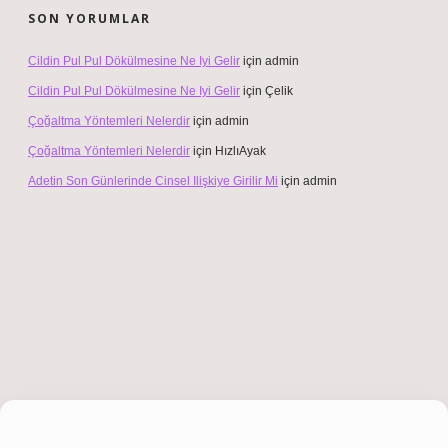
SON YORUMLAR
Cildin Pul Pul Dökülmesine Ne Iyi Gelir
için
admin
Cildin Pul Pul Dökülmesine Ne Iyi Gelir
için
Çelik
Çoğaltma Yöntemleri Nelerdir
için
admin
Çoğaltma Yöntemleri Nelerdir
için
HızlıAyak
Adetin Son Günlerinde Cinsel Ilişkiye Girilir Mi
için
admin
ş