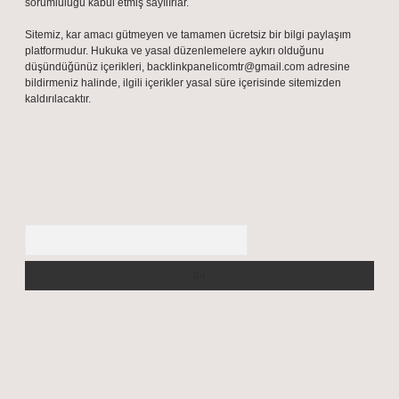
sorumluluğu kabul etmiş sayılırlar.
Sitemiz, kar amacı gütmeyen ve tamamen ücretsiz bir bilgi paylaşım
platformudur. Hukuka ve yasal düzenlemelere aykırı olduğunu
düşündüğünüz içerikleri,
backlinkpanelicomtr@gmail.com
adresine
bildirmeniz halinde, ilgili içerikler yasal süre içerisinde sitemizden
kaldırılacaktır.
Arama