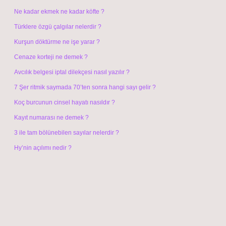
Ne kadar ekmek ne kadar köfte ?
Türklere özgü çalgılar nelerdir ?
Kurşun döktürme ne işe yarar ?
Cenaze korteji ne demek ?
Avcılık belgesi iptal dilekçesi nasıl yazılır ?
7 Şer ritmik saymada 70’ten sonra hangi sayı gelir ?
Koç burcunun cinsel hayatı nasıldır ?
Kayıt numarası ne demek ?
3 ile tam bölünebilen sayılar nelerdir ?
Hy’nin açılımı nedir ?