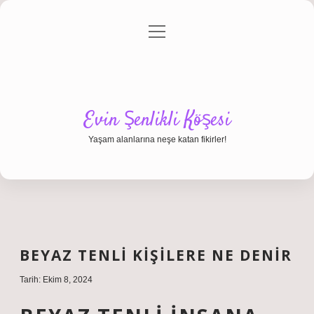
menüyü
Anasayfa
Gizlilik Politikası
Yasal Uyarı
aç
Hakkımızda
Evin Şenlikli Köşesi
Yaşam alanlarına neşe katan fikirler!
BEYAZ TENLI KIŞILERE NE DENIR
Tarih: Ekim 8, 2024