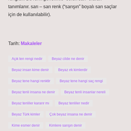
tanımlanır. sarı – sarı renk (“sarışın” boyalı sarı saçlar
için de kullanılabilir).
Tarih:
Makaleler
Açık ten rengi nedir
Beyaz cilde ne denir
Beyaz insan kime denir
Beyaz ırk kimlerdir
Beyaz tene hangi renktir
Beyaz tene hangi saç rengi
Beyaz tenli insana ne denir
Beyaz tenli insanlar nereli
Beyaz tenliler kararır mı
Beyaz tenliler nedir
Beyaz Türk kimler
Çok beyaz insana ne denir
Kime esmer denir
Kimlere sarışın denir