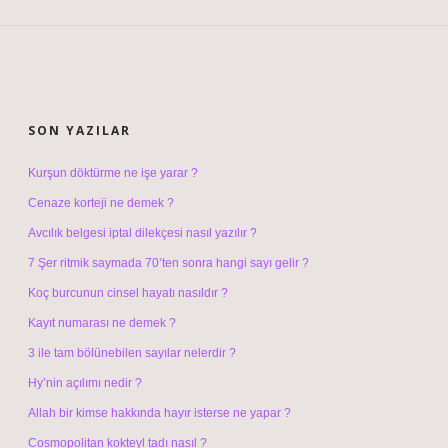
SIDEBAR
SON YAZILAR
Kurşun döktürme ne işe yarar ?
Cenaze korteji ne demek ?
Avcılık belgesi iptal dilekçesi nasıl yazılır ?
7 Şer ritmik saymada 70’ten sonra hangi sayı gelir ?
Koç burcunun cinsel hayatı nasıldır ?
Kayıt numarası ne demek ?
3 ile tam bölünebilen sayılar nelerdir ?
Hy’nin açılımı nedir ?
Allah bir kimse hakkında hayır isterse ne yapar ?
Cosmopolitan kokteyl tadı nasıl ?