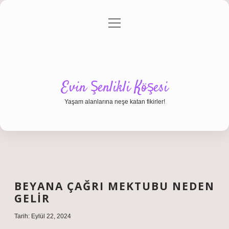
menüyü
Anasayfa
Gizlilik Politikası
Yasal Uyarı
aç
Hakkımızda
Evin Şenlikli Köşesi
Yaşam alanlarına neşe katan fikirler!
BEYANA ÇAĞRI MEKTUBU NEDEN
GELIR
Tarih: Eylül 22, 2024