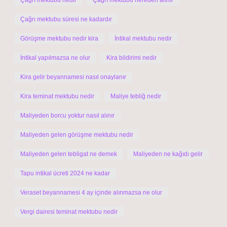
Çağrı mektubu nedir
Çağrı mektubu nereden alınır
Çağrı mektubu süresi ne kadardır
Görüşme mektubu nedir kira
İntikal mektubu nedir
İntikal yapılmazsa ne olur
Kira bildirimi nedir
Kira gelir beyannamesi nasıl onaylanır
Kira teminat mektubu nedir
Maliye tebliğ nedir
Maliyeden borcu yoktur nasıl alınır
Maliyeden gelen görüşme mektubu nedir
Maliyeden gelen tebligat ne demek
Maliyeden ne kağıdı gelir
Tapu intikal ücreti 2024 ne kadar
Veraset beyannamesi 4 ay içinde alınmazsa ne olur
Vergi dairesi teminat mektubu nedir