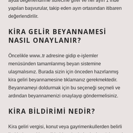
ayda değerlendirme sürecine girer ve her ayın 1’inde
yapılan başvurular, takip eden ayın ortasından itibaren
değerlendirilir.
KIRA GELIR BEYANNAMESI
NASIL ONAYLANIR?
Öncelikle www..tr adresine gidip e-işlemler
menüsünden tamamlanmış beyan sistemine
ulaşmalısınız. Burada sizin için önceden hazırlanmış
kira geliri beyannamesine tıklamanız gerekmektedir.
Beyannameyi doldurmak için bu seçeneği seçmeli ve
ardından beyannamenizi onaylayıp göndermelisiniz.
KIRA BILDIRIMI NEDIR?
Kira geliri vergisi, konut veya gayrimenkullerden belirli