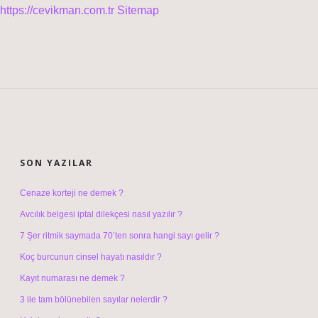
https://cevikman.com.tr
Sitemap
SIDEBAR
SON YAZILAR
Cenaze korteji ne demek ?
Avcılık belgesi iptal dilekçesi nasıl yazılır ?
7 Şer ritmik saymada 70’ten sonra hangi sayı gelir ?
Koç burcunun cinsel hayatı nasıldır ?
Kayıt numarası ne demek ?
3 ile tam bölünebilen sayılar nelerdir ?