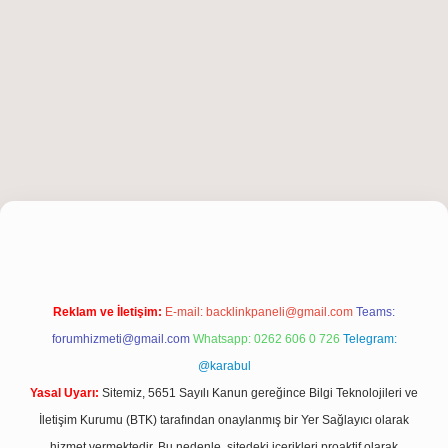
bet giriş
Reklam ve İletişim:
E-mail:
backlinkpaneli@gmail.com
Teams:
forumhizmeti@gmail.com
Whatsapp: 0262 606 0 726
Telegram:
@karabul
Yasal Uyarı:
Sitemiz, 5651 Sayılı Kanun gereğince Bilgi Teknolojileri ve
İletişim Kurumu (BTK) tarafından onaylanmış bir Yer Sağlayıcı olarak
hizmet vermektedir. Bu nedenle, sitedeki içerikleri proaktif olarak