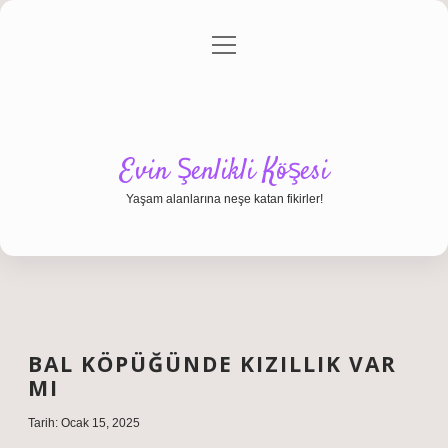
menüyü
Anasayfa
Gizlilik Politikası
Yasal Uyarı
aç
Hakkımızda
Evin Şenlikli Köşesi
Yaşam alanlarına neşe katan fikirler!
BAL KÖPÜĞÜNDE KIZILLIK VAR
MI
Tarih: Ocak 15, 2025