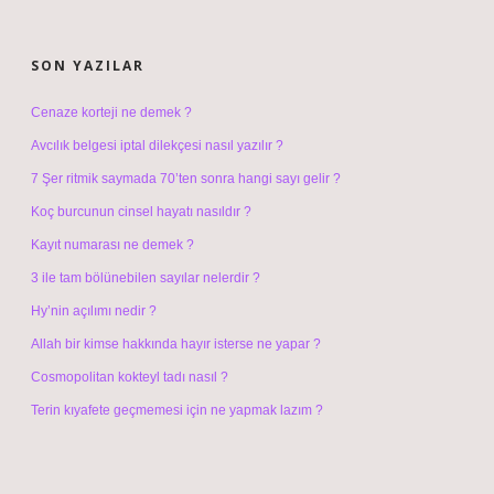
SIDEBAR
SON YAZILAR
Cenaze korteji ne demek ?
Avcılık belgesi iptal dilekçesi nasıl yazılır ?
7 Şer ritmik saymada 70’ten sonra hangi sayı gelir ?
Koç burcunun cinsel hayatı nasıldır ?
Kayıt numarası ne demek ?
3 ile tam bölünebilen sayılar nelerdir ?
Hy’nin açılımı nedir ?
Allah bir kimse hakkında hayır isterse ne yapar ?
Cosmopolitan kokteyl tadı nasıl ?
Terin kıyafete geçmemesi için ne yapmak lazım ?