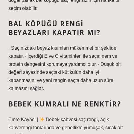
doğal parlak bal köpüğü saç rengi sizin için harika bir
seçim olabilir.
BAL KÖPÜĞÜ RENGI
BEYAZLARI KAPATIR MI?
· Saçınızdaki beyaz kısımları mükemmel bir şekilde
kapatır. · İçerdiği E ve C vitaminleri ile saçın nem ve
protein dengesini korumaya yardımcı olur. · Düşük pH
değeri sayesinde saçtaki kütikülün daha iyi
kapanmasını ve yeni rengin saçta daha uzun süre
kalmasını sağlar.
BEBEK KUMRALI NE RENKTIR?
Emre Kayaci |
Bebek kahvesi saç rengi, açık
kahverengi tonlarında ve genellikle yumuşak, sıcak alt