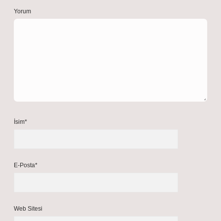
Yorum
İsim*
E-Posta*
Web Sitesi