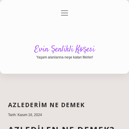
menüyü
Anasayfa
Gizlilik Politikası
Yasal Uyarı
aç
Hakkımızda
Evin Şenlikli Köşesi
Yaşam alanlarına neşe katan fikirler!
AZLEDERIM NE DEMEK
Tarih: Kasım 16, 2024