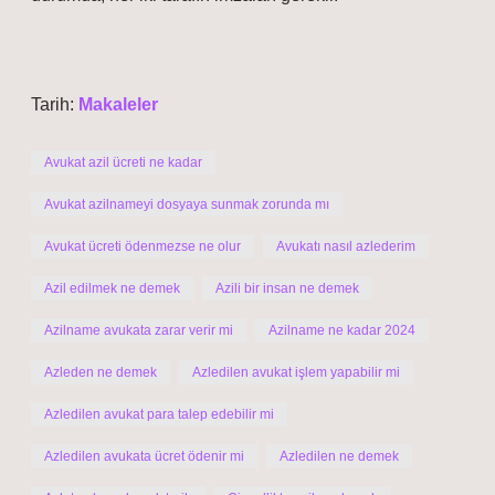
Tarih:
Makaleler
Avukat azil ücreti ne kadar
Avukat azilnameyi dosyaya sunmak zorunda mı
Avukat ücreti ödenmezse ne olur
Avukatı nasıl azlederim
Azil edilmek ne demek
Azili bir insan ne demek
Azilname avukata zarar verir mi
Azilname ne kadar 2024
Azleden ne demek
Azledilen avukat işlem yapabilir mi
Azledilen avukat para talep edebilir mi
Azledilen avukata ücret ödenir mi
Azledilen ne demek