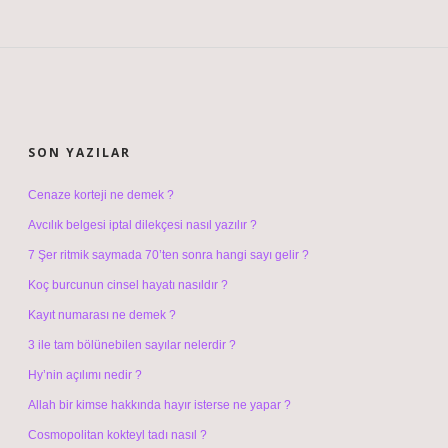
SIDEBAR
SON YAZILAR
Cenaze korteji ne demek ?
Avcılık belgesi iptal dilekçesi nasıl yazılır ?
7 Şer ritmik saymada 70’ten sonra hangi sayı gelir ?
Koç burcunun cinsel hayatı nasıldır ?
Kayıt numarası ne demek ?
3 ile tam bölünebilen sayılar nelerdir ?
Hy’nin açılımı nedir ?
Allah bir kimse hakkında hayır isterse ne yapar ?
Cosmopolitan kokteyl tadı nasıl ?