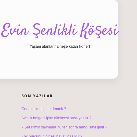
Evin Şenlikli Köşesi
Yaşam alanlarına neşe katan fikirler!
SIDEBAR
hiltonbet giriş
SON YAZILAR
Cenaze korteji ne demek ?
Avcılık belgesi iptal dilekçesi nasıl yazılır ?
7 Şer ritmik saymada 70’ten sonra hangi sayı gelir ?
Koç burcunun cinsel hayatı nasıldır ?