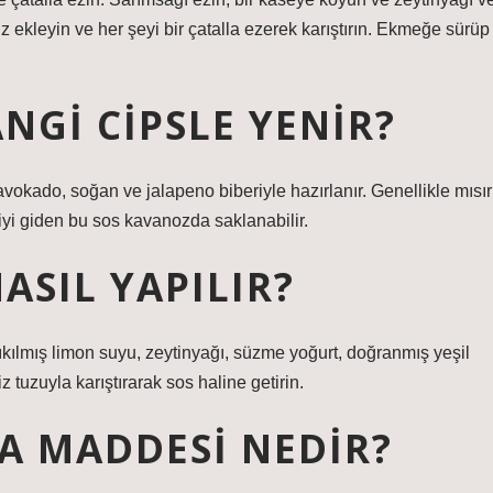
 ekleyin ve her şeyi bir çatalla ezerek karıştırın. Ekmeğe sürüp
GI CIPSLE YENIR?
okado, soğan ve jalapeno biberiyle hazırlanır. Genellikle mısır
le iyi giden bu sos kavanozda saklanabilir.
ASIL YAPILIR?
ıkılmış limon suyu, zeytinyağı, süzme yoğurt, doğranmış yeşil
 tuzuyla karıştırarak sos haline getirin.
 MADDESI NEDIR?