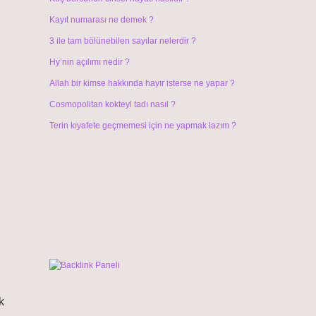
Kayıt numarası ne demek ?
3 ile tam bölünebilen sayılar nelerdir ?
Hy’nin açılımı nedir ?
Allah bir kimse hakkında hayır isterse ne yapar ?
Cosmopolitan kokteyl tadı nasıl ?
Terin kıyafete geçmemesi için ne yapmak lazım ?
k