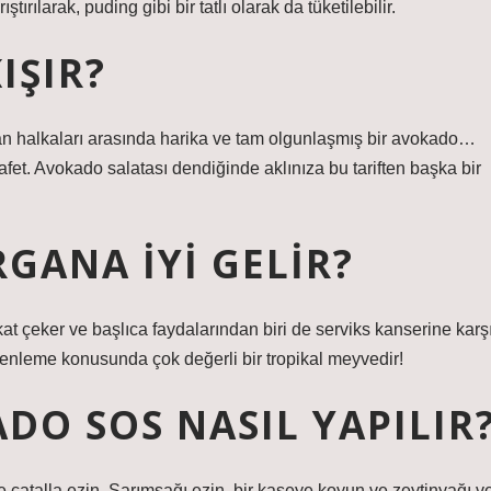
tırılarak, puding gibi bir tatlı olarak da tüketilebilir.
IŞIR?
an halkaları arasında harika ve tam olgunlaşmış bir avokado…
afet. Avokado salatası dendiğinde aklınıza bu tariften başka bir
GANA IYI GELIR?
t çeker ve başlıca faydalarından biri de serviks kanserine karş
enleme konusunda çok değerli bir tropikal meyvedir!
DO SOS NASIL YAPILIR
e çatalla ezin. Sarımsağı ezin, bir kaseye koyun ve zeytinyağı v