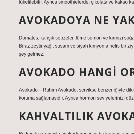
tüketilebilir. Ayrıca smoothielerde; çikolata ve kakao karış
AVOKADOYA NE YAK
Domates, karışık sebzeler, füme somon ve kırmızı soğ
Biraz zeytinyağı, susam ve siyah kimyonla nefis bir ziy
şey gelmez.
AVOKADO HANGI OR
Avokado – Rahim Avokado, servikse benzerliğiyle dikka
koruma sağlamasıdır. Ayrıca hormon seviyelerinizi düz
KAHVALTILIK AVOKA
Bir kaşık yardımıyla avokadonun içini bir kaseye alın v