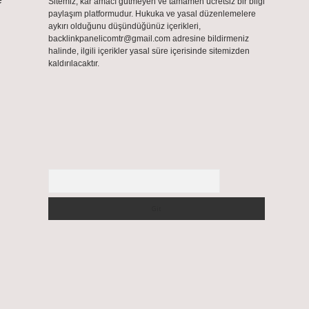
Sitemiz, kar amacı gütmeyen ve tamamen ücretsiz bir bilgi
paylaşım platformudur. Hukuka ve yasal düzenlemelere
aykırı olduğunu düşündüğünüz içerikleri,
backlinkpanelicomtr@gmail.com
adresine bildirmeniz
halinde, ilgili içerikler yasal süre içerisinde sitemizden
kaldırılacaktır.
Arama