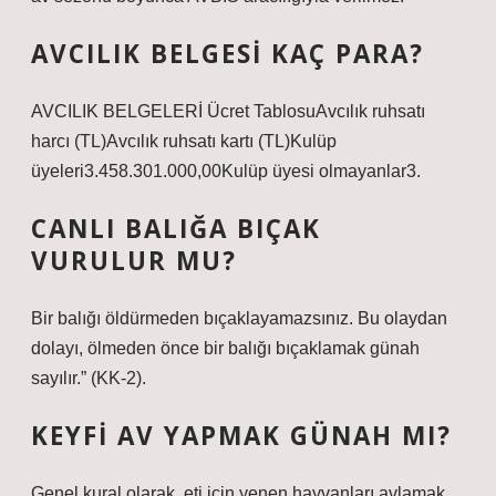
AVCILIK BELGESI KAÇ PARA?
AVCILIK BELGELERİ Ücret TablosuAvcılık ruhsatı
harcı (TL)Avcılık ruhsatı kartı (TL)Kulüp
üyeleri3.458.301.000,00Kulüp üyesi olmayanlar3.
CANLI BALIĞA BIÇAK
VURULUR MU?
Bir balığı öldürmeden bıçaklayamazsınız. Bu olaydan
dolayı, ölmeden önce bir balığı bıçaklamak günah
sayılır.” (KK-2).
KEYFI AV YAPMAK GÜNAH MI?
Genel kural olarak, eti için yenen hayvanları avlamak,