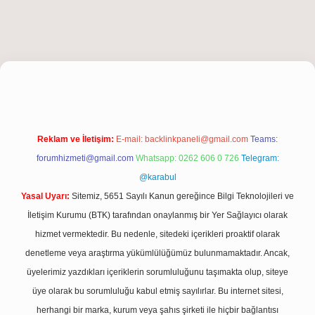
iş
Reklam ve İletişim:
E-mail:
backlinkpaneli@gmail.com
Teams:
forumhizmeti@gmail.com
Whatsapp: 0262 606 0 726
Telegram:
@karabul
Yasal Uyarı:
Sitemiz, 5651 Sayılı Kanun gereğince Bilgi Teknolojileri ve
İletişim Kurumu (BTK) tarafından onaylanmış bir Yer Sağlayıcı olarak
hizmet vermektedir. Bu nedenle, sitedeki içerikleri proaktif olarak
denetleme veya araştırma yükümlülüğümüz bulunmamaktadır. Ancak,
üyelerimiz yazdıkları içeriklerin sorumluluğunu taşımakta olup, siteye
üye olarak bu sorumluluğu kabul etmiş sayılırlar. Bu internet sitesi,
herhangi bir marka, kurum veya şahıs şirketi ile hiçbir bağlantısı