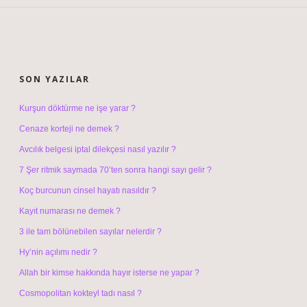
SIDEBAR
SON YAZILAR
Kurşun döktürme ne işe yarar ?
Cenaze korteji ne demek ?
Avcılık belgesi iptal dilekçesi nasıl yazılır ?
7 Şer ritmik saymada 70’ten sonra hangi sayı gelir ?
Koç burcunun cinsel hayatı nasıldır ?
Kayıt numarası ne demek ?
3 ile tam bölünebilen sayılar nelerdir ?
Hy’nin açılımı nedir ?
Allah bir kimse hakkında hayır isterse ne yapar ?
Cosmopolitan kokteyl tadı nasıl ?