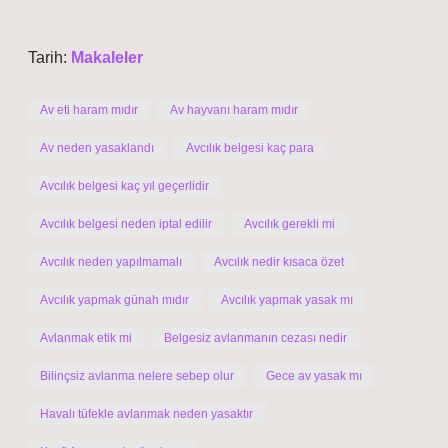
Tarih:
Makaleler
Av eti haram mıdır
Av hayvanı haram mıdır
Av neden yasaklandı
Avcılık belgesi kaç para
Avcılık belgesi kaç yıl geçerlidir
Avcılık belgesi neden iptal edilir
Avcılık gerekli mi
Avcılık neden yapılmamalı
Avcılık nedir kısaca özet
Avcılık yapmak günah mıdır
Avcılık yapmak yasak mı
Avlanmak etik mi
Belgesiz avlanmanın cezası nedir
Bilinçsiz avlanma nelere sebep olur
Gece av yasak mı
Havalı tüfekle avlanmak neden yasaktır