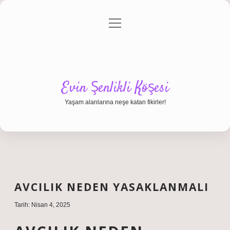
menüyü
Anasayfa
Gizlilik Politikası
Yasal Uyarı
aç
Hakkımızda
Evin Şenlikli Köşesi
Yaşam alanlarına neşe katan fikirler!
AVCILIK NEDEN YASAKLANMALI
Tarih: Nisan 4, 2025