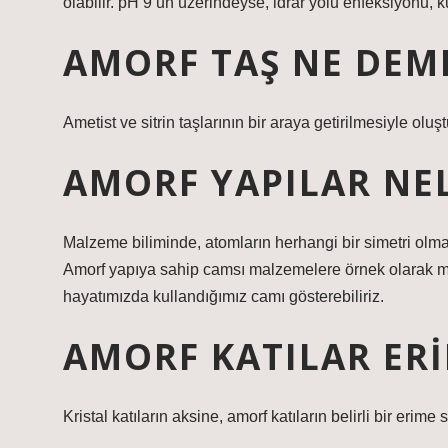
olabilir. pH 9’un üzerindeyse, idrar yolu enfeksiyonu,
AMORF TAŞ NE DEM
Ametist ve sitrin taşlarının bir araya getirilmesiyle oluş
AMORF YAPILAR NE
Malzeme biliminde, atomların herhangi bir simetri ol
Amorf yapıya sahip camsı malzemelere örnek olarak met
hayatımızda kullandığımız camı gösterebiliriz.
AMORF KATILAR ERI
Kristal katıların aksine, amorf katıların belirli bir erime s