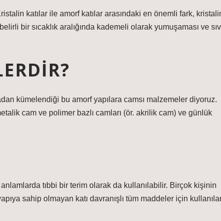
istalin katılar ile amorf katılar arasındaki en önemli fark, kristali
ise belirli bir sıcaklık aralığında kademeli olarak yumuşaması ve sıv
LERDIR?
madan kümelendiği bu amorf yapılara camsı malzemeler diyoruz.
alik cam ve polimer bazlı camları (ör. akrilik cam) ve günlük
anlamlarda tıbbi bir terim olarak da kullanılabilir. Birçok kişinin
 yapıya sahip olmayan katı davranışlı tüm maddeler için kullanıla