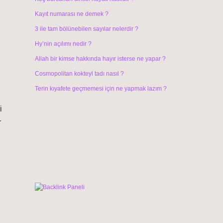
Kayıt numarası ne demek ?
3 ile tam bölünebilen sayılar nelerdir ?
Hy’nin açılımı nedir ?
Allah bir kimse hakkında hayır isterse ne yapar ?
Cosmopolitan kokteyl tadı nasıl ?
Terin kıyafete geçmemesi için ne yapmak lazım ?
i
r