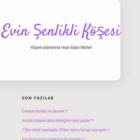
Evin Şenlikli Köşesi
Yaşam alanlarına neşe katan fikirler!
SIDEBAR
hiltonbet giriş
SON YAZILAR
Cenaze korteji ne demek ?
Avcılık belgesi iptal dilekçesi nasıl yazılır ?
7 Şer ritmik saymada 70’ten sonra hangi sayı gelir ?
Koç burcunun cinsel hayatı nasıldır ?