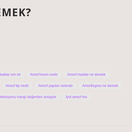
EMEK?
atılar erir mi
Amorf kısım nedir
Amorf madde ne demek
Amorf tip nedir
Amorf yapılar nelerdir
Amorflaşma ne demek
enfeksiyonu hangi değerden anlaşılır
İyot amorf mu