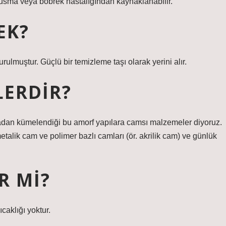
 kusma veya böbrek hastalığından kaynaklanabilir.
EK?
turulmuştur. Güçlü bir temizleme taşı olarak yerini alır.
LERDIR?
madan kümelendiği bu amorf yapılara camsı malzemeler diyoruz.
alik cam ve polimer bazlı camları (ör. akrilik cam) ve günlük
R MI?
ıcaklığı yoktur.