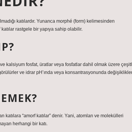
NEDIR?
p olmadığı katılardır. Yunanca morphé (form) kelimesinden
 katılar rastgele bir yapıya sahip olabilir.
IP?
ur ve kalsiyum fosfat, üratlar veya fosfatlar dahil olmak üzere çeşitl
 görülürler ve idrar pH’ında veya konsantrasyonunda değişiklikle
DEMEK?
n katılara “amorf katılar” denir. Yani, atomları ve molekülleri
mayan herhangi bir katı.