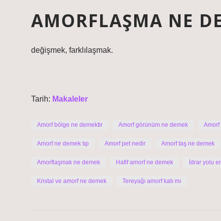
AMORFLAŞMA NE D
değişmek, farklılaşmak.
Tarih:
Makaleler
Amorf bölge ne demektir
Amorf görünüm ne demek
Amorf k
Amorf ne demek tıp
Amorf pet nedir
Amorf taş ne demek
Amorflaşmak ne demek
Hafif amorf ne demek
İdrar yolu 
Kristal ve amorf ne demek
Tereyağı amorf katı mı