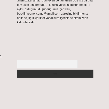
Sitemiz, kar amacı gütmeyen ve tamamen ücretsiz bir bilgi
paylaşım platformudur. Hukuka ve yasal düzenlemelere
aykırı olduğunu düşündüğünüz içerikleri,
backlinkpanelicomtr@gmail.com
adresine bildirmeniz
halinde, ilgili içerikler yasal süre içerisinde sitemizden
kaldırılacaktır.
n
Arama