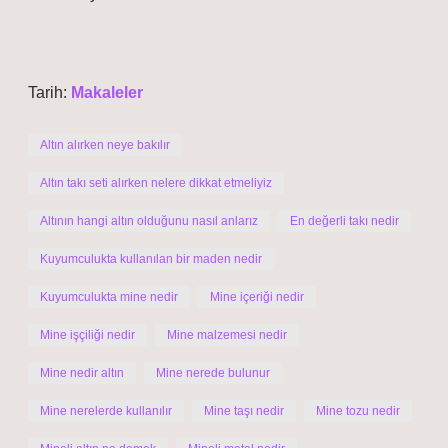
Tarih:
Makaleler
Altın alırken neye bakılır
Altın takı seti alırken nelere dikkat etmeliyiz
Altının hangi altın olduğunu nasıl anlarız
En değerli takı nedir
Kuyumculukta kullanılan bir maden nedir
Kuyumculukta mine nedir
Mine içeriği nedir
Mine işçiliği nedir
Mine malzemesi nedir
Mine nedir altın
Mine nerede bulunur
Mine nerelerde kullanılır
Mine taşı nedir
Mine tozu nedir