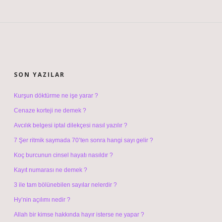
SIDEBAR
SON YAZILAR
Kurşun döktürme ne işe yarar ?
Cenaze korteji ne demek ?
Avcılık belgesi iptal dilekçesi nasıl yazılır ?
7 Şer ritmik saymada 70’ten sonra hangi sayı gelir ?
Koç burcunun cinsel hayatı nasıldır ?
Kayıt numarası ne demek ?
3 ile tam bölünebilen sayılar nelerdir ?
Hy’nin açılımı nedir ?
Allah bir kimse hakkında hayır isterse ne yapar ?