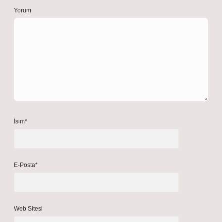
Yorum
İsim*
E-Posta*
Web Sitesi