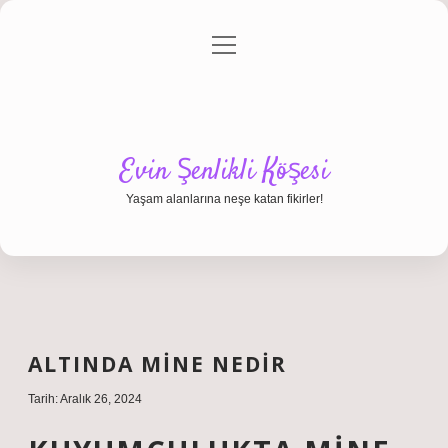
menüyü
Anasayfa
Gizlilik Politikası
Yasal Uyarı
aç
Hakkımızda
Evin Şenlikli Köşesi
Yaşam alanlarına neşe katan fikirler!
ALTINDA MINE NEDIR
Tarih: Aralık 26, 2024